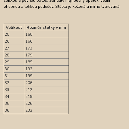
špičkou a pevnou patou. Sandály mají pevný opatek, velmi
ohebnou a lehkou podešev. Stélka je kožená a mírně tvarovaná.
Velikost
Rozměr stélky v mm
25
160
26
166
27
173
28
179
29
185
30
192
31
199
32
206
33
212
34
219
35
226
36
233