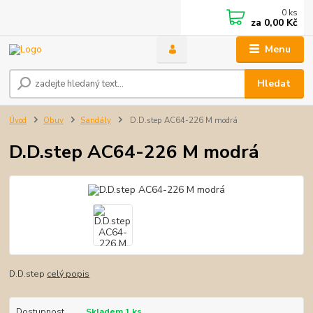
0
ks
za
0,00 Kč
Menu
Hledat
Úvod
Obuv
Sandály
D.D.step AC64-226 M modrá
D.D.step AC64-226 M modrá
D.D.step
celý popis
Dostupnost
Skladem 1 ks