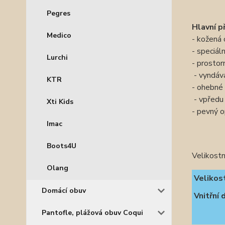
Pegres
Hlavní p
Medico
- kožená 
- speciáln
Lurchi
- prostor
- vyndáv
KTR
- ohebné
- vpředu 
Xti Kids
- pevný 
Imac
Boots4U
Velikostn
Olang
Velikos
Domácí obuv
Vnitřní 
Pantofle, plážová obuv Coqui