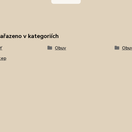
zařazeno v kategoriích
Y
Obuv
Obu
tep