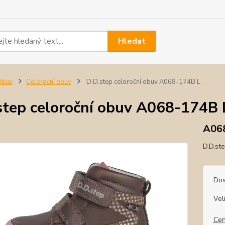
Hledat
Obuv
Celoroční obuv
D.D.step celoroční obuv A068-174B L
step celoroční obuv A068-174B 
A06
D.D.st
Dos
Vel
Cen