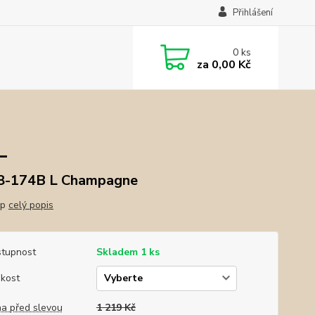
Přihlášení
0
ks
za
0,00 Kč
L
8-174B L Champagne
ep
celý popis
tupnost
Skladem 1 ks
ikost
a před slevou
1 219 Kč