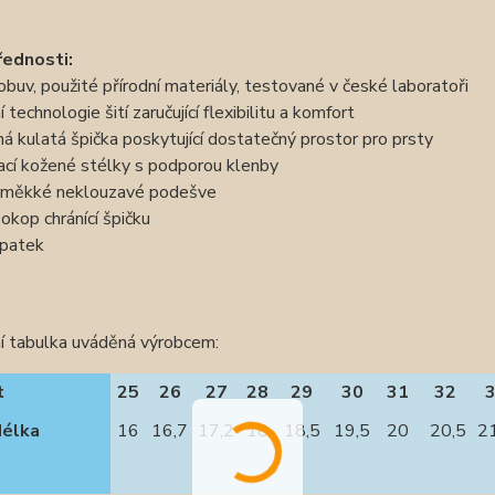
řednosti:
obuv, použité přírodní materiály, testované v české laboratoři
í technologie šití zaručující flexibilitu a komfort
ná kulatá špička poskytující dostatečný prostor pro prsty
ací kožené stélky
s podporou klenby
 měkké neklouzavé podešve
okop chránící špičku
opatek
í tabulka uváděná výrobcem:
t
25
26
27
28
29
30
31
32
délka
16
16,7
17,2
18
18,5
19,5
20
20,5
2