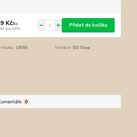
9 Kč
/
ks
Přidat do košíku
 Kč
bez DPH
roduktu:
18093
Výrobce:
DD Step
Komentáře
0