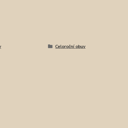
v
Celoroční obuv