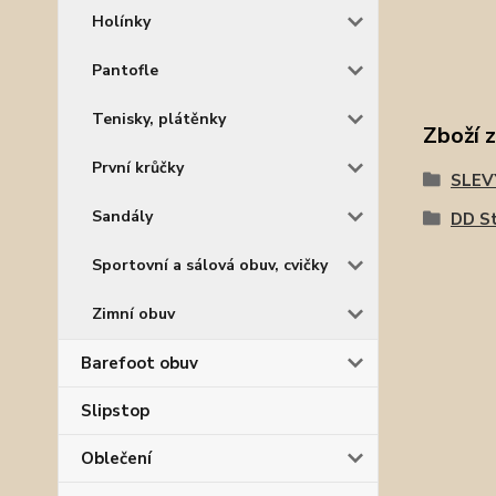
Holínky
Pantofle
Tenisky, plátěnky
Zboží 
První krůčky
SLEV
Sandály
DD S
Sportovní a sálová obuv, cvičky
Zimní obuv
Barefoot obuv
Slipstop
Oblečení