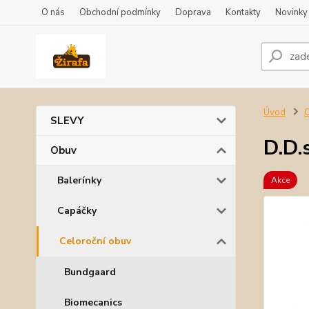
O nás
Obchodní podmínky
Doprava
Kontakty
Novinky
Úvod
SLEVY
D.D.
Obuv
Balerínky
Akce
Capáčky
Celoroční obuv
Bundgaard
Biomecanics