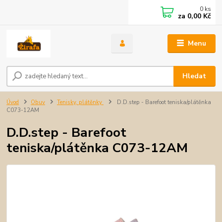
0
ks
za
0,00 Kč
Menu
Hledat
Úvod
Obuv
Tenisky, plátěnky
D.D.step - Barefoot teniska/plátěnka
C073-12AM
D.D.step - Barefoot
teniska/plátěnka C073-12AM