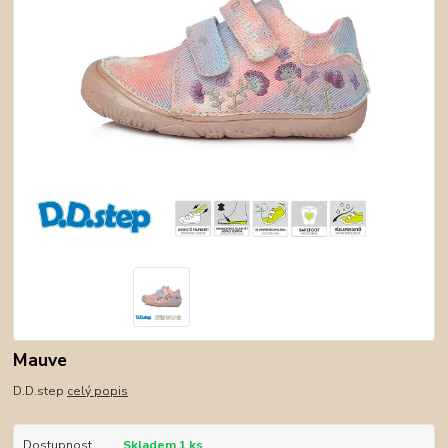
Mauve
D.D.step
celý popis
Dostupnost
Skladem 1 ks