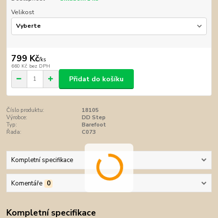
Velikost
799 Kč
/
ks
660 Kč
bez DPH
Přidat do košíku
Číslo produktu:
18105
Výrobce:
DD Step
Typ:
Barefoot
Řada:
C073
Kompletní specifikace
Komentáře
0
Kompletní specifikace