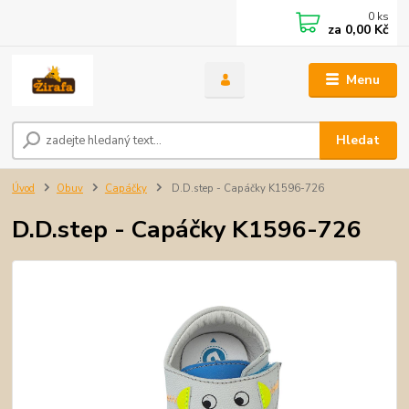
0
ks
za
0,00 Kč
Menu
Hledat
Úvod
Obuv
Capáčky
D.D.step - Capáčky K1596-726
D.D.step - Capáčky K1596-726