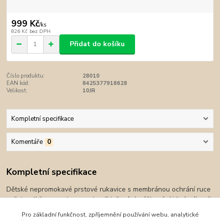
999 Kč
/
ks
826 Kč
bez DPH
Přidat do košíku
Číslo produktu:
28010
EAN kód:
8425377918628
Velikost:
10JR
Kompletní specifikace
Komentáře
0
Kompletní specifikace
Dětské nepromokavé prstové rukavice s membránou ochrání ruce
vašeho dítěte v suchu a teple při lyžování, sáňkování i jiné zábavě
venku v zimních měsících.
Pro základní funkčnost, zpříjemnění používání webu, analytické