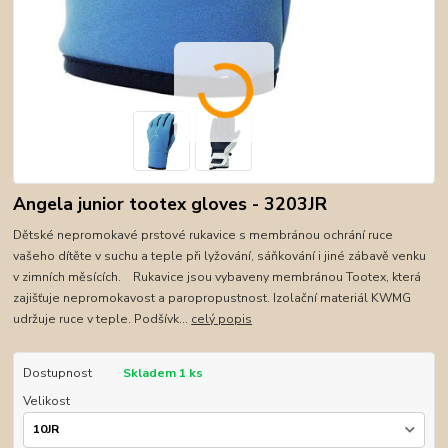
Angela junior tootex gloves - 3203JR
Dětské nepromokavé prstové rukavice s membránou ochrání ruce
vašeho dítěte v suchu a teple při lyžování, sáňkování i jiné zábavě venku
v zimních měsících. Rukavice jsou vybaveny membránou Tootex, která
zajišťuje nepromokavost a paropropustnost. Izolační materiál KWMG
udržuje ruce v teple. Podšívk...
celý popis
Dostupnost
Skladem 1 ks
Velikost