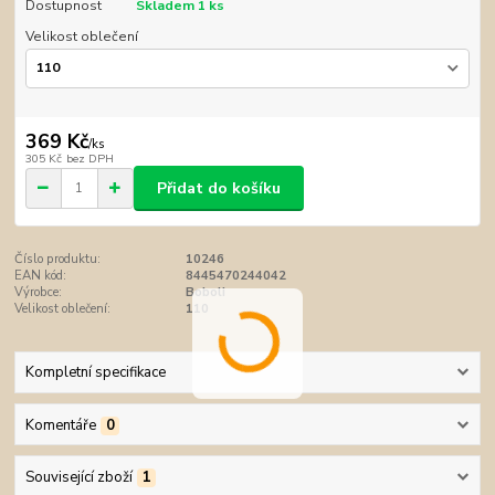
Dostupnost
Skladem 1 ks
Velikost oblečení
369 Kč
/
ks
305 Kč
bez DPH
Přidat do košíku
Číslo produktu:
10246
EAN kód:
8445470244042
Výrobce:
Boboli
Velikost oblečení:
110
Kompletní specifikace
Komentáře
0
Související zboží
1