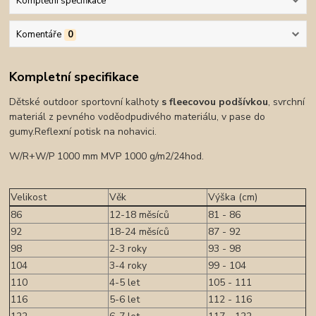
Kompletní specifikace
Komentáře
0
Kompletní specifikace
Dětské outdoor sportovní kalhoty
s fleecovou podšívkou
, svrchní
materiál z pevného voděodpudivého materiálu, v pase do
gumy.Reflexní potisk na nohavici.
W/R+W/P 1000 mm MVP 1000 g/m2/24hod.
Velikost
Věk
Výška (cm)
86
12-18 měsíců
81 - 86
92
18-24 měsíců
87 - 92
98
2-3 roky
93 - 98
104
3-4 roky
99 - 104
110
4-5 let
105 - 111
116
5-6 let
112 - 116