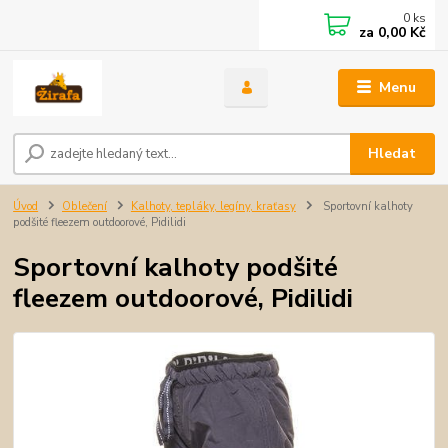
0
ks
za
0,00 Kč
Menu
Hledat
Úvod
Oblečení
Kalhoty, tepláky, legíny, kraťasy
Sportovní kalhoty
podšité fleezem outdoorové, Pidilidi
Sportovní kalhoty podšité
fleezem outdoorové, Pidilidi