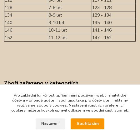
122
6-7 let
117 - 122
128
7-8 let
123 - 128
134
8-9 let
129 - 134
140
9-10 let
135 - 140
146
10-11 let
141 - 146
152
11-12 let
147 - 152
Zboží zařazeno v kategoriích
Oblečení
Pro základní funkčnost, zpříjemnění používání webu, analytické
účely a v případě udělení souhlasu také pro účely cílení reklamy
Pidilidi
využíváme soubory cookies. Nastavení vlastních preferencí
cookies můžete kdykoli upravit odkazem ve spodní části stránek.
Kalhoty, tepláky, legíny, kraťasy
Souhlasím
Nastavení