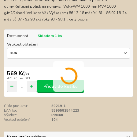
materiál z pevného voděodpudivého materiálu, v pase do
gumy.Reflexní potisk na nohavici. W/R+W/P 1000 mm MVP 1000
g/m2/24hod. Velikost Věk Výška (cm) 86 12-18 měsíců 81 - 86 92 18-24
měsíců 87 - 92 98 2-3 roky 93 - 98 1...
celý popis
Dostupnost
Skladem 1 ks
Velikost oblečení
569 Kč
/
ks
470 Kč
bez DPH
Přidat do košíku
Číslo produktu:
80219-1
EAN kód:
8595582544223
Výrobce:
Pidilidi
Velikost oblečení:
104