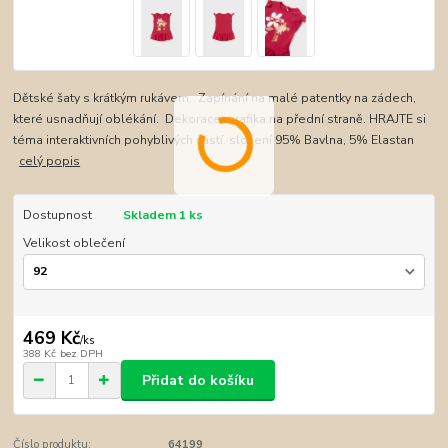
Dětské šaty s krátkým rukávem. Zapínání na malé patentky na zádech,
které usnadňují oblékání. Dekorace: grafika na přední straně. HRAJTE si
téma interaktivních pohyblivých částí. složení 95% Bavlna, 5% Elastan
celý popis
Dostupnost
Skladem 1 ks
Velikost oblečení
469 Kč
/
ks
388 Kč
bez DPH
Přidat do košíku
Číslo produktu:
64199