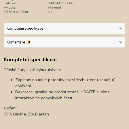
EAN kód:
8445445652445
Výrobce:
Mayoral
Velikost oblečení:
92
Kompletní specifikace
Komentáře
0
Kompletní specifikace
Dětské šaty s krátkým rukávem.
Zapínání na malé patentky na zádech, které usnadňují
oblékání.
Dekorace: grafika na přední straně. HRAJTE si téma
interaktivních pohyblivých částí.
složení
95% Bavlna,
5% Elastan