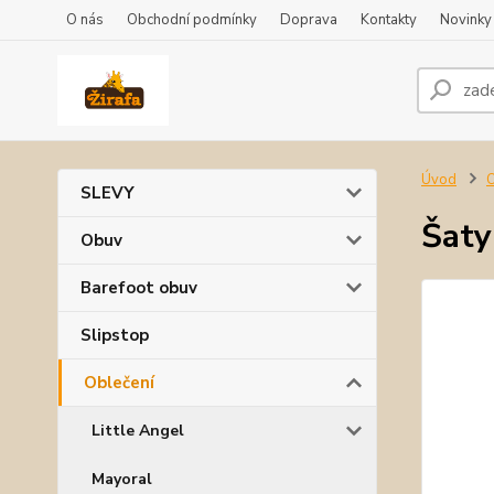
O nás
Obchodní podmínky
Doprava
Kontakty
Novinky
Úvod
O
SLEVY
Šaty
Obuv
Barefoot obuv
Slipstop
Oblečení
Little Angel
Mayoral