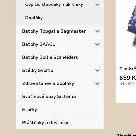
Čepice, klobouky, nákrčníky
Doplňky
Batohy Topgal a Bagmaster
Batohy BAAGL
Batohy Boll a Schneiders
Tunika/
Stélky Svorto
659 K
Zdravá lahev a doplňky
545 Kč
b
Svačinové boxy Sistema
Hračky
Pláštěnky a deštníky