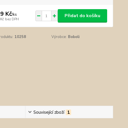
9 Kč
/
ks
Přidat do košíku
 Kč
bez DPH
roduktu:
10258
Výrobce:
Boboli
Související zboží
1