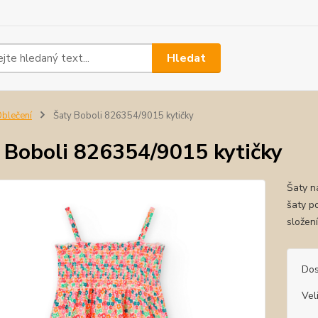
Hledat
blečení
Šaty Boboli 826354/9015 kytičky
 Boboli 826354/9015 kytičky
Šaty n
šaty p
složen
Dos
Vel