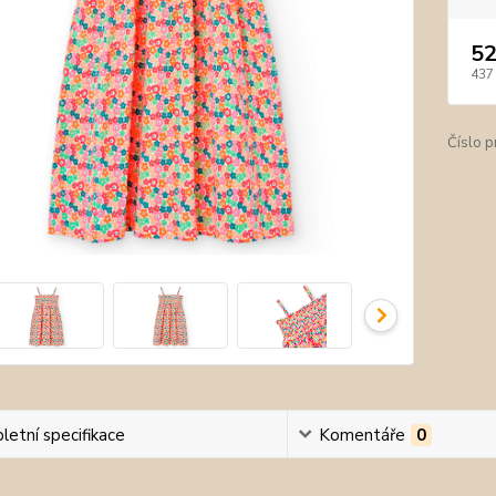
52
437
Číslo p
etní specifikace
Komentáře
0