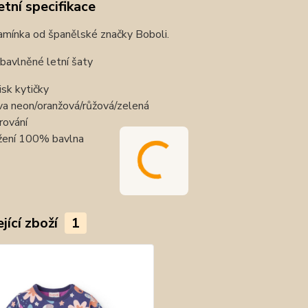
tní specifikace
amínka od španělské značky Boboli.
bavlněné letní šaty
isk kytičky
va neon/oranžová/růžová/zelená
rování
žení 100% bavlna
jící zboží
1