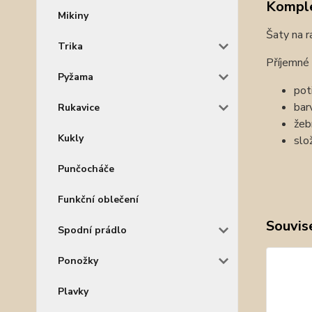
Komple
Mikiny
Šaty na r
Trika
Příjemné 
Pyžama
pot
bar
Rukavice
žeb
Kukly
slo
Punčocháče
Funkční oblečení
Souvise
Spodní prádlo
Ponožky
Plavky