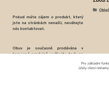
Zboží 
Obleč
Pokud máte zájem o produkt, který
jste na stránkách nenašli, neváhejte
nás kontaktovat.
Obuv je současně prodávána v
kamenné prodejně, vyčkejte tedy na
potvrzení objednávky emailem.
Pro základní funk
účely cílení reklam
Děkujeme.