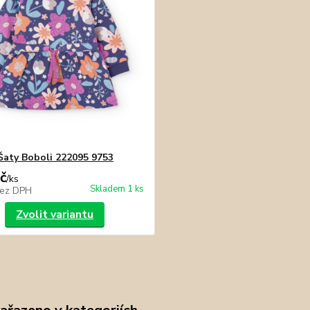
Šaty Boboli 222095 9753
č
/
ks
Skladem 1 ks
ez DPH
Zvolit variantu