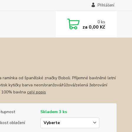
Přihlášení
0
ks
za
0,00 Kč
a ramínka od španělské značky Boboli. Příjemné bavlněné letní
otisk kytičky barva neon/oranžová/růžová/zelená žebrování
í 100% bavlna
celý popis
tupnost
Skladem 3 ks
ikost oblečení