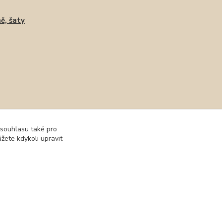
ě, šaty
 souhlasu také pro
žete kdykoli upravit
Vytvořeno na
Eshop-rychle.cz