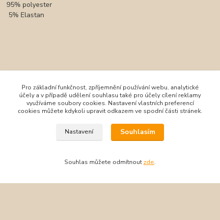
95% polyester
5% Elastan
Pro základní funkčnost, zpříjemnění používání webu, analytické
účely a v případě udělení souhlasu také pro účely cílení reklamy
využíváme soubory cookies. Nastavení vlastních preferencí
cookies můžete kdykoli upravit odkazem ve spodní části stránek.
Zboží zařazeno v kategoriích
Souhlasím
Nastavení
Oblečení
Mayoral
Souhlas můžete odmítnout
zde
.
Plavky