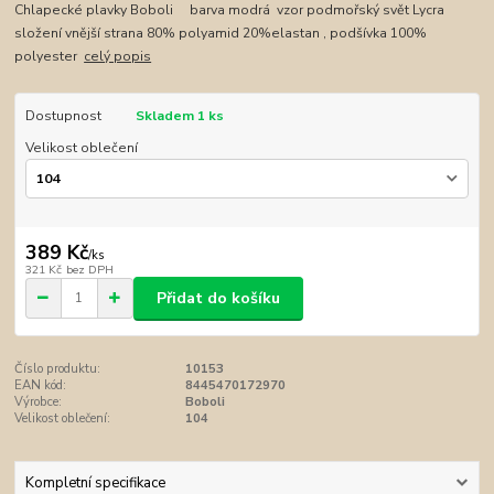
Chlapecké plavky Boboli barva modrá vzor podmořský svět Lycra
složení vnější strana 80% polyamid 20%elastan , podšívka 100%
polyester
celý popis
Dostupnost
Skladem 1 ks
Velikost oblečení
389 Kč
/
ks
321 Kč
bez DPH
Přidat do košíku
Číslo produktu:
10153
EAN kód:
8445470172970
Výrobce:
Boboli
Velikost oblečení:
104
Kompletní specifikace