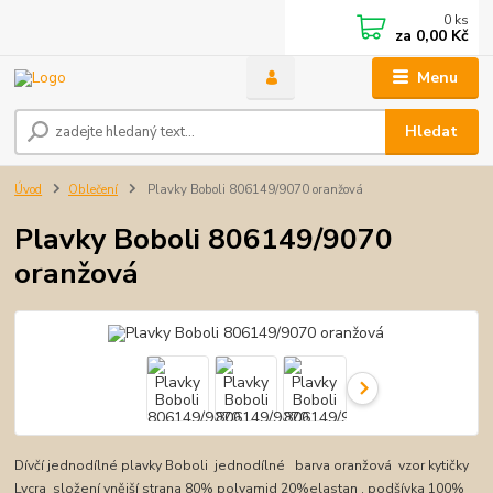
0
ks
za
0,00 Kč
Menu
Hledat
Úvod
Oblečení
Plavky Boboli 806149/9070 oranžová
Plavky Boboli 806149/9070
oranžová
Dívčí jednodílné plavky Boboli jednodílné barva oranžová vzor kytičky
Lycra složení vnější strana 80% polyamid 20%elastan , podšívka 100%