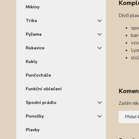
Komple
Mikiny
Dívčí pla
Trika
spo
Pyžama
bar
vzo
Rukavice
Lyc
slo
Kukly
Punčocháče
Funkční oblečení
Komen
Spodní prádlo
Zatím nik
Ponožky
Přidat
Plavky