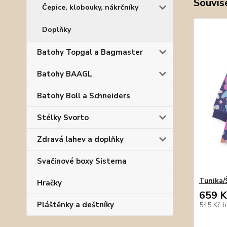
Souvise
Čepice, klobouky, nákrčníky
Doplňky
Batohy Topgal a Bagmaster
Batohy BAAGL
Batohy Boll a Schneiders
Stélky Svorto
Zdravá lahev a doplňky
Svačinové boxy Sistema
Tunika/
Hračky
659 K
Pláštěnky a deštníky
545 Kč
b