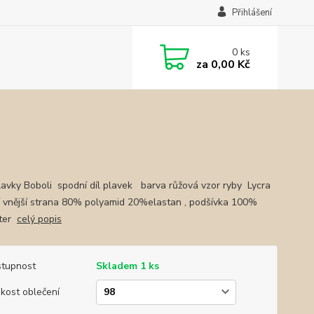
Přihlášení
0
ks
za
0,00 Kč
plavky Boboli spodní díl plavek barva růžová vzor ryby Lycra
í vnější strana 80% polyamid 20%elastan , podšívka 100%
ster
celý popis
tupnost
Skladem 1 ks
ikost oblečení