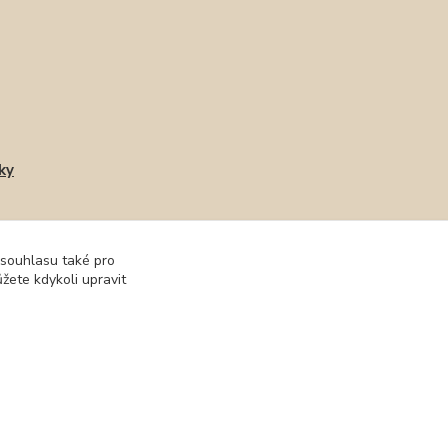
ky
 souhlasu také pro
žete kdykoli upravit
Vytvořeno na
Eshop-rychle.cz