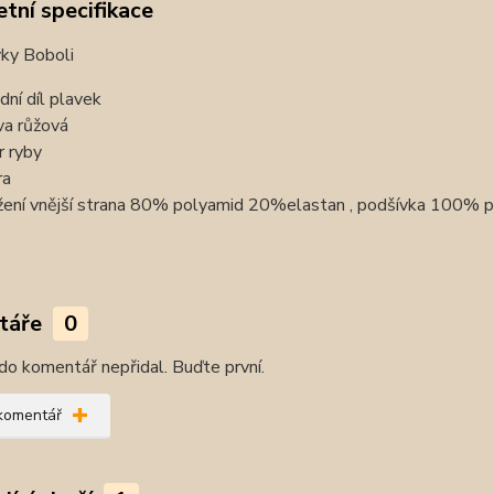
tní specifikace
vky Boboli
dní díl plavek
va růžová
r ryby
ra
žení vnější strana 80% polyamid 20%elastan , podšívka 100% 
táře
0
do komentář nepřidal. Buďte první.
 komentář