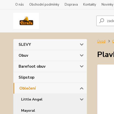
O nás
Obchodní podmínky
Doprava
Kontakty
Novinky
Úvod
O
SLEVY
Plav
Obuv
Barefoot obuv
Slipstop
Oblečení
Little Angel
Mayoral