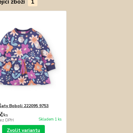
jící zboží
1
Šaty Boboli 222095 9753
č
/
ks
Skladem 1 ks
ez DPH
Zvolit variantu