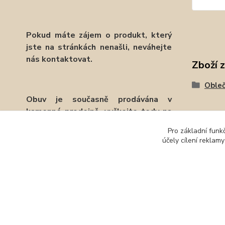
Pokud máte zájem o produkt, který
jste na stránkách nenašli, neváhejte
nás kontaktovat.
Zboží 
Obleč
Obuv je současně prodávána v
kamenné prodejně, vyčkejte tedy na
potvrzení objednávky emailem.
Pro základní funk
účely cílení reklam
Děkujeme.