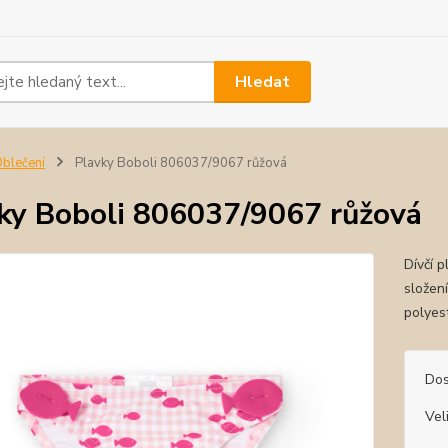
Hledat
blečení
Plavky Boboli 806037/9067 růžová
ky Boboli 806037/9067 růžová
Dívčí 
složen
polye
Dos
Vel