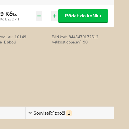
9 Kč
/
ks
Přidat do košíku
 Kč
bez DPH
roduktu:
10149
EAN kód:
8445470172512
e:
Boboli
Velikost oblečení:
98
Související zboží
1