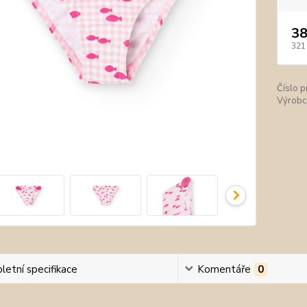
38
321
Číslo p
Výrobc
etní specifikace
Komentáře
0