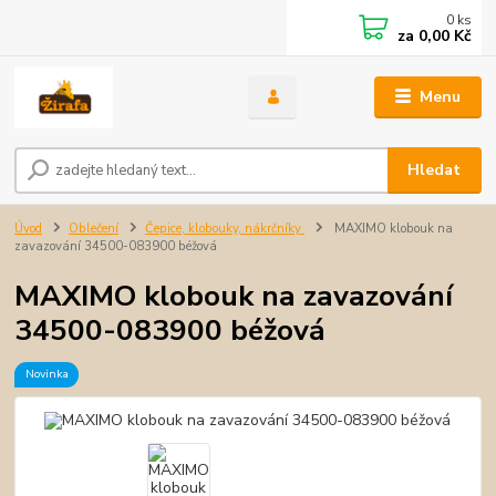
0
ks
za
0,00 Kč
Menu
Hledat
Úvod
Oblečení
Čepice, klobouky, nákrčníky
MAXIMO klobouk na
zavazování 34500-083900 béžová
MAXIMO klobouk na zavazování
34500-083900 béžová
Novinka