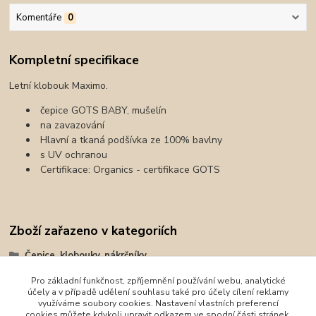
Komentáře
0
Kompletní specifikace
Letní klobouk Maximo.
čepice GOTS BABY, mušelín
na zavazování
Hlavní a tkaná podšívka ze 100% bavlny
s UV ochranou
Certifikace: Organics - certifikace GOTS
Zboží zařazeno v kategoriích
Čepice, klobouky, nákrčníky
Čepice
Pro základní funkčnost, zpříjemnění používání webu, analytické
účely a v případě udělení souhlasu také pro účely cílení reklamy
Kšiltovky
využíváme soubory cookies. Nastavení vlastních preferencí
cookies můžete kdykoli upravit odkazem ve spodní části stránek.