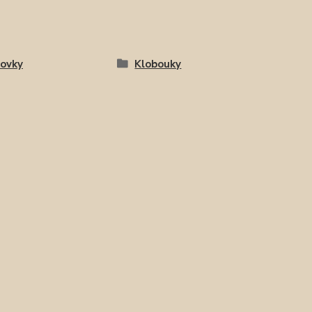
tovky
Klobouky