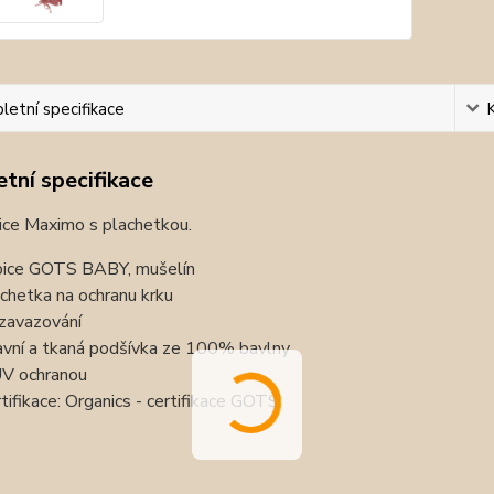
etní specifikace
tní specifikace
ice Maximo s plachetkou.
ice GOTS BABY, mušelín
chetka na ochranu krku
zavazování
vní a tkaná podšívka ze 100% bavlny
V ochranou
tifikace: Organics - certifikace GOTS