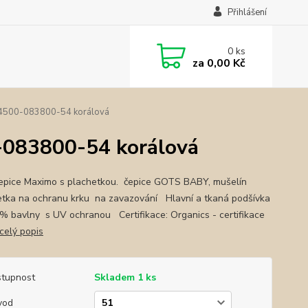
Přihlášení
0
ks
za
0,00 Kč
34500-083800-54 korálová
-083800-54 korálová
čepice Maximo s plachetkou. čepice GOTS BABY, mušelín
tka na ochranu krku na zavazování Hlavní a tkaná podšívka
% bavlny s UV ochranou Certifikace: Organics - certifikace
celý popis
tupnost
Skladem 1 ks
vod