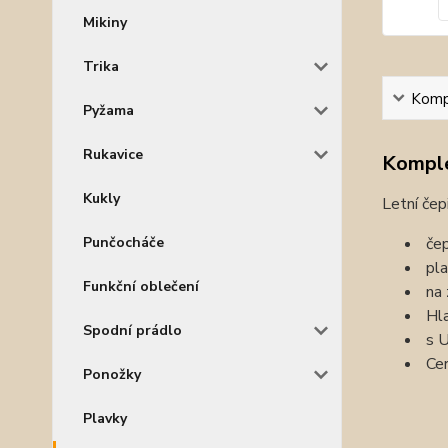
Mikiny
Trika
Kompl
Pyžama
Rukavice
Komple
Kukly
Letní čep
čep
Punčocháče
pla
Funkční oblečení
na 
Hla
Spodní prádlo
s U
Cer
Ponožky
Plavky