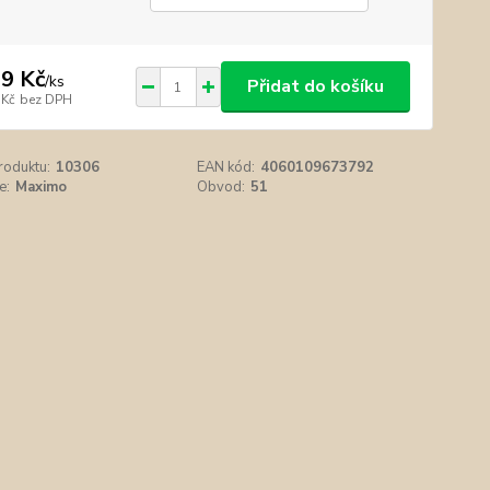
9 Kč
/
ks
Přidat do košíku
 Kč
bez DPH
roduktu:
10306
EAN kód:
4060109673792
e:
Maximo
Obvod:
51