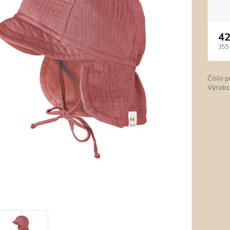
42
355
Číslo p
Výrobc