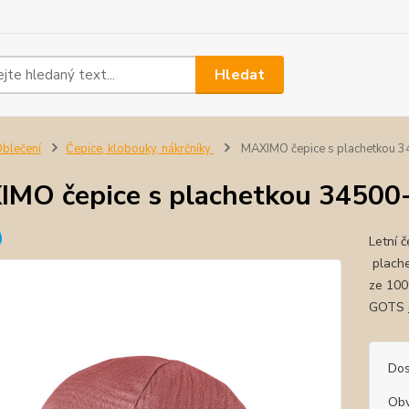
Hledat
blečení
Čepice, klobouky, nákrčníky
MAXIMO čepice s plachetkou 
MO čepice s plachetkou 34500
Letní 
plache
ze 100
GOTS
Dos
Ob