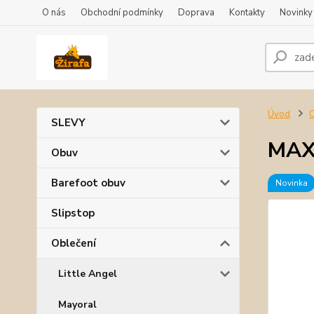
O nás
Obchodní podmínky
Doprava
Kontakty
Novinky
Úvod
O
SLEVY
MAXI
Obuv
Barefoot obuv
Novinka
Slipstop
Oblečení
Little Angel
Mayoral