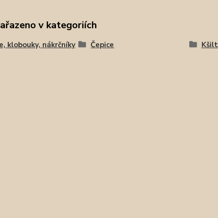
zařazeno v kategoriích
e, klobouky, nákrčníky
Čepice
Kšil