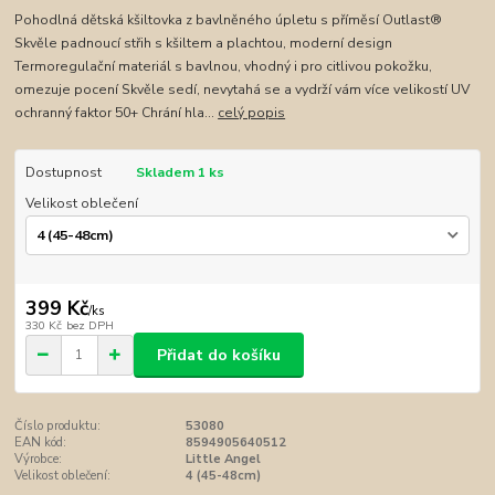
Pohodlná dětská kšiltovka z bavlněného úpletu s příměsí Outlast®
Skvěle padnoucí střih s kšiltem a plachtou, moderní design
Termoregulační materiál s bavlnou, vhodný i pro citlivou pokožku,
omezuje pocení Skvěle sedí, nevytahá se a vydrží vám více velikostí UV
ochranný faktor 50+ Chrání hla...
celý popis
Dostupnost
Skladem 1 ks
Velikost oblečení
399 Kč
/
ks
330 Kč
bez DPH
Přidat do košíku
Číslo produktu:
53080
EAN kód:
8594905640512
Výrobce:
Little Angel
Velikost oblečení:
4 (45-48cm)