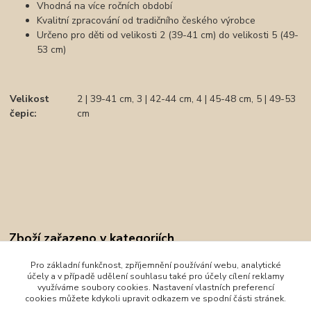
Vhodná na více ročních období
Kvalitní zpracování od tradičního českého výrobce
Určeno pro děti od velikosti 2 (39-41 cm) do velikosti 5 (49-
53 cm)
Velikost
2 | 39-41 cm, 3 | 42-44 cm, 4 | 45-48 cm, 5 | 49-53
čepic
:
cm
Zboží zařazeno v kategoriích
Oblečení
Pro základní funkčnost, zpříjemnění používání webu, analytické
účely a v případě udělení souhlasu také pro účely cílení reklamy
Little Angel
využíváme soubory cookies. Nastavení vlastních preferencí
cookies můžete kdykoli upravit odkazem ve spodní části stránek.
Čepice