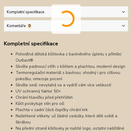
Kompletní specifikace
Komentáře
0
Kompletní specifikace
Pohodlná dětská kšiltovka z bavlněného úpletu s příměsí
Outlast®
Skvěle padnoucí střih s kšiltem a plachtou, moderní design
Termoregulační materiál s bavlnou, vhodný i pro citlivou
pokožku, omezuje pocení
Skvěle sedí, nevytahá se a vydrží vám více velikostí
UV ochranný faktor 50+
Chrání hlavičku před přehřátím
Kšilt poskytuje stín pro oči
Plachta v zadní části čepičky chrání krk
Nažehlené etikety: už žádné cedulky, které děti svědí a
škrábou
Na přední straně kšiltovky je našité logo, ostatní natištěné