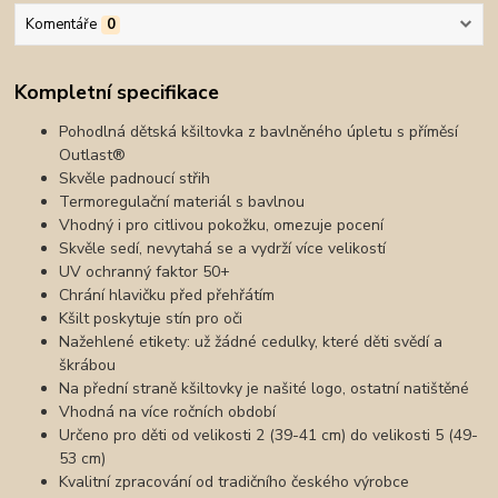
Komentáře
0
Kompletní specifikace
Pohodlná dětská kšiltovka z bavlněného úpletu s příměsí
Outlast®
Skvěle padnoucí střih
Termoregulační materiál s bavlnou
Vhodný i pro citlivou pokožku, omezuje pocení
Skvěle sedí, nevytahá se a vydrží více velikostí
UV ochranný faktor 50+
Chrání hlavičku před přehřátím
Kšilt poskytuje stín pro oči
Nažehlené etikety: už žádné cedulky, které děti svědí a
škrábou
Na přední straně kšiltovky je našité logo, ostatní natištěné
Vhodná na více ročních období
Určeno pro děti od velikosti 2 (39-41 cm) do velikosti 5 (49-
53 cm)
Kvalitní zpracování od tradičního českého výrobce