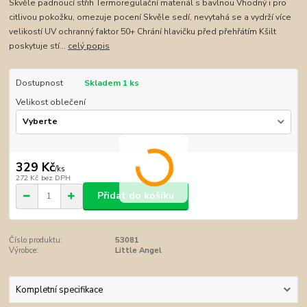
Skvěle padnoucí střih Termoregulační materiál s bavlnou Vhodný i pro
citlivou pokožku, omezuje pocení Skvěle sedí, nevytahá se a vydrží více
velikostí UV ochranný faktor 50+ Chrání hlavičku před přehřátím Kšilt
poskytuje stí...
celý popis
Dostupnost
Skladem 1 ks
Velikost oblečení
329 Kč
/
ks
272 Kč
bez DPH
Přidat do košíku
Číslo produktu:
53081
Výrobce:
Little Angel
Kompletní specifikace