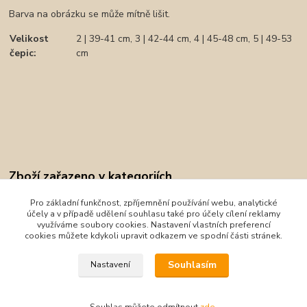
Barva na obrázku se může mítně lišit.
Velikost
2 | 39-41 cm, 3 | 42-44 cm, 4 | 45-48 cm, 5 | 49-53
čepic
:
cm
Zboží zařazeno v kategoriích
Oblečení
Pro základní funkčnost, zpříjemnění používání webu, analytické
účely a v případě udělení souhlasu také pro účely cílení reklamy
Little Angel
využíváme soubory cookies. Nastavení vlastních preferencí
cookies můžete kdykoli upravit odkazem ve spodní části stránek.
Čepice
Souhlasím
Nastavení