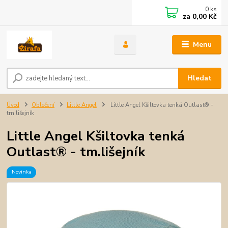
0
ks
za
0,00 Kč
Menu
Hledat
Úvod
Oblečení
Little Angel
Little Angel Kšiltovka tenká Outlast® -
tm.lišejník
Little Angel Kšiltovka tenká
Outlast® - tm.lišejník
Novinka