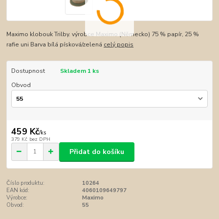
Maximo klobouk Trilby. výrobce Maximo (Německo) 75 % papír, 25 %
rafie uni Barva bílá písková/zelená
celý popis
Dostupnost
Skladem 1 ks
Obvod
459 Kč
/
ks
379 Kč
bez DPH
Přidat do košíku
Číslo produktu:
10264
EAN kód:
4060109649797
Výrobce:
Maximo
Obvod:
55