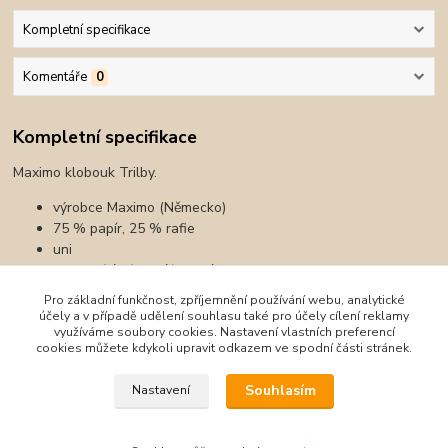
Kompletní specifikace
Komentáře
0
Kompletní specifikace
Maximo klobouk Trilby.
výrobce Maximo (Německo)
75 % papír, 25 % rafie
uni
Barva
bílá písková/zelená
Pro základní funkčnost, zpříjemnění používání webu, analytické
účely a v případě udělení souhlasu také pro účely cílení reklamy
využíváme soubory cookies. Nastavení vlastních preferencí
cookies můžete kdykoli upravit odkazem ve spodní části stránek.
Zboží zařazeno v kategoriích
Souhlasím
Nastavení
Čepice, klobouky, nákrčníky
Klobouky