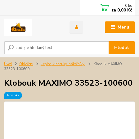
0
ks
za
0,00 Kč
Menu
Hledat
Úvod
Oblečení
Čepice, klobouky, nákrčníky
Klobouk MAXIMO
33523-100600
Klobouk MAXIMO 33523-100600
Novinka