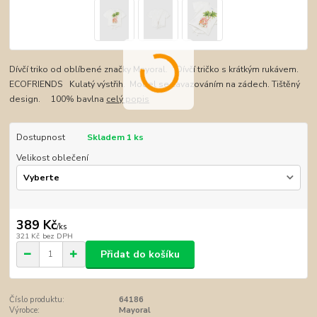
Dívčí triko od oblíbené značky Mayoral. Dívčí tričko s krátkým rukávem.
ECOFRIENDS Kulatý výstřih. Model se zavazováním na zádech. Tištěný
design. 100% bavlna
celý popis
Dostupnost
Skladem 1 ks
Velikost oblečení
389 Kč
/
ks
321 Kč
bez DPH
Přidat do košíku
Číslo produktu:
64186
Výrobce:
Mayoral