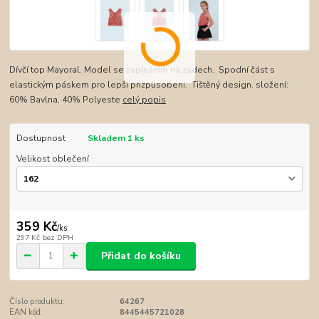
Dívčí top Mayoral. Model se zapínáním na zádech. Spodní část s
elastickým páskem pro lepší přizpůsobení. Tištěný design. složení:
60% Bavlna, 40% Polyeste
celý popis
Dostupnost
Skladem 1 ks
Velikost oblečení
359 Kč
/
ks
297 Kč
bez DPH
Přidat do košíku
Číslo produktu:
64267
EAN kód:
8445445721028