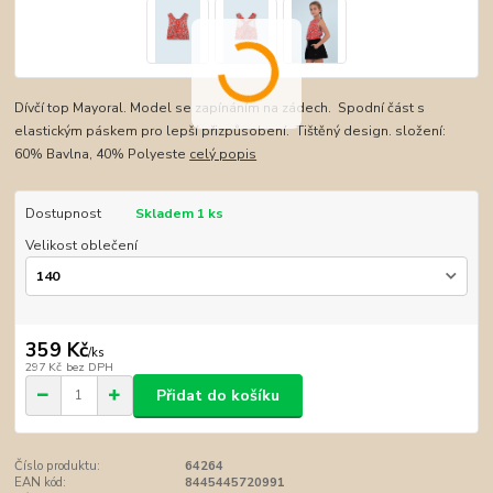
Dívčí top Mayoral. Model se zapínáním na zádech. Spodní část s
elastickým páskem pro lepší přizpůsobení. Tištěný design. složení:
60% Bavlna, 40% Polyeste
celý popis
Dostupnost
Skladem 1 ks
Velikost oblečení
359 Kč
/
ks
297 Kč
bez DPH
Přidat do košíku
Číslo produktu:
64264
EAN kód:
8445445720991