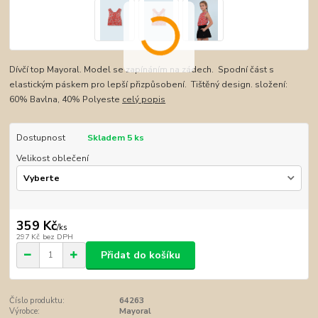
Dívčí top Mayoral. Model se zapínáním na zádech. Spodní část s
elastickým páskem pro lepší přizpůsobení. Tištěný design. složení:
60% Bavlna, 40% Polyeste
celý popis
Dostupnost
Skladem 5 ks
Velikost oblečení
359 Kč
/
ks
297 Kč
bez DPH
Přidat do košíku
Číslo produktu:
64263
Výrobce:
Mayoral