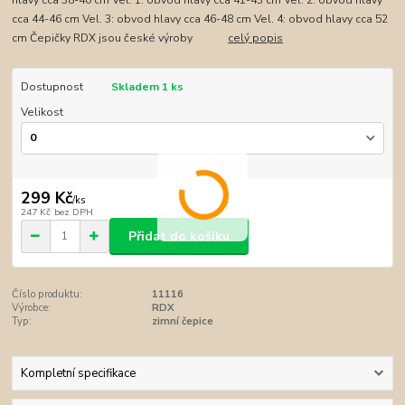
hlavy cca 38-40 cm Vel. 1: obvod hlavy cca 41-43 cm Vel. 2: obvod hlavy
cca 44-46 cm Vel. 3: obvod hlavy cca 46-48 cm Vel. 4: obvod hlavy cca 52
cm Čepičky RDX jsou české výroby
celý popis
Dostupnost
Skladem 1 ks
Velikost
299 Kč
/
ks
247 Kč
bez DPH
Přidat do košíku
Číslo produktu:
11116
Výrobce:
RDX
Typ:
zimní čepice
Kompletní specifikace