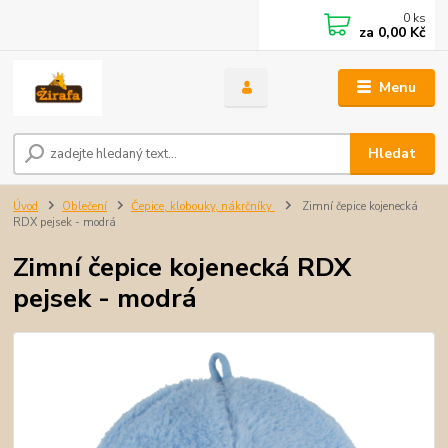
0
ks
za
0,00 Kč
Menu
Hledat
Úvod
Oblečení
Čepice, klobouky, nákrčníky
Zimní čepice kojenecká
RDX pejsek - modrá
Zimní čepice kojenecká RDX
pejsek - modrá