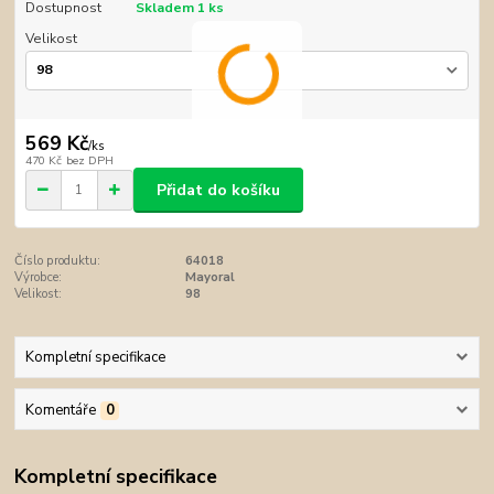
Dostupnost
Skladem 1 ks
Velikost
569 Kč
/
ks
470 Kč
bez DPH
Přidat do košíku
Číslo produktu:
64018
Výrobce:
Mayoral
Velikost:
98
Kompletní specifikace
Komentáře
0
Kompletní specifikace