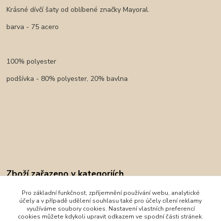
Krásné dívčí šaty od oblíbené značky Mayoral.
barva - 75 acero
100% polyester
podšívka - 80% polyester, 20% bavlna
Zboží zařazeno v kategoriích
Oblečení
Pro základní funkčnost, zpříjemnění používání webu, analytické
účely a v případě udělení souhlasu také pro účely cílení reklamy
Mayoral
využíváme soubory cookies. Nastavení vlastních preferencí
cookies můžete kdykoli upravit odkazem ve spodní části stránek.