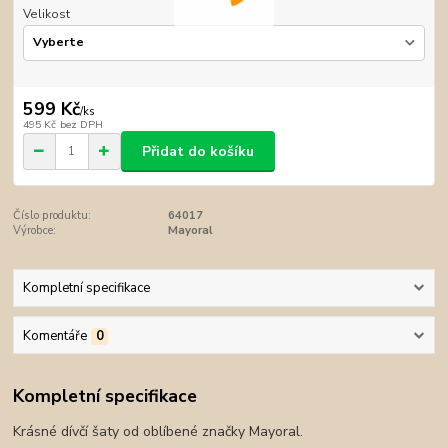
Velikost
599 Kč
/
ks
495 Kč
bez DPH
Přidat do košíku
Číslo produktu:
64017
Výrobce:
Mayoral
Kompletní specifikace
Komentáře
0
Kompletní specifikace
Krásné dívčí šaty od oblíbené značky Mayoral.