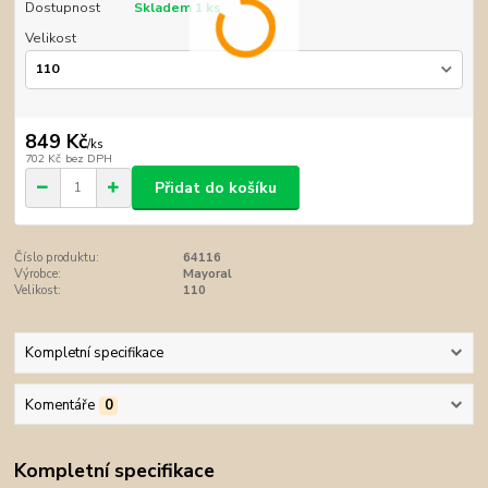
Dostupnost
Skladem 1 ks
Velikost
849 Kč
/
ks
702 Kč
bez DPH
Přidat do košíku
Číslo produktu:
64116
Výrobce:
Mayoral
Velikost:
110
Kompletní specifikace
Komentáře
0
Kompletní specifikace