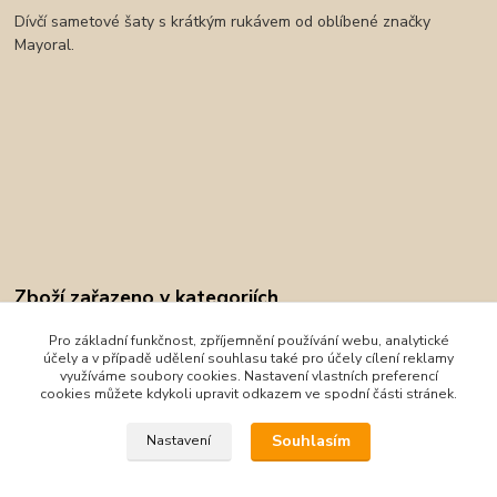
Dívčí sametové šaty s krátkým rukávem od oblíbené značky
Mayoral.
Zboží zařazeno v kategoriích
Oblečení
Pro základní funkčnost, zpříjemnění používání webu, analytické
účely a v případě udělení souhlasu také pro účely cílení reklamy
Mayoral
využíváme soubory cookies. Nastavení vlastních preferencí
cookies můžete kdykoli upravit odkazem ve spodní části stránek.
Sukně, šaty
Souhlasím
Nastavení