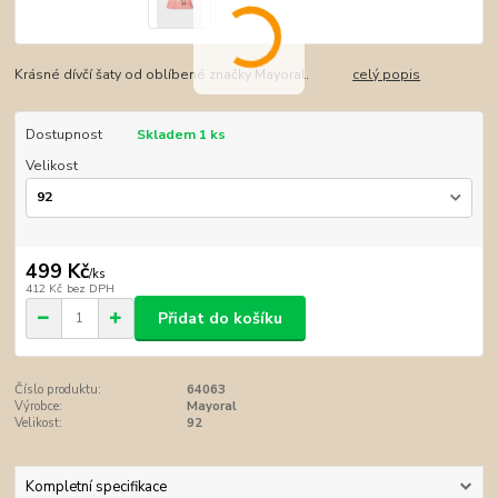
Krásné dívčí šaty od oblíbené značky Mayoral.
celý popis
Dostupnost
Skladem 1 ks
Velikost
499 Kč
/
ks
412 Kč
bez DPH
Přidat do košíku
Číslo produktu:
64063
Výrobce:
Mayoral
Velikost:
92
Kompletní specifikace