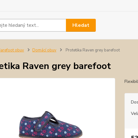
Hledat
arefoot obuv
Domácí obuv
Protetika Raven grey barefoot
etika Raven grey barefoot
Flexibi
Dos
Vel