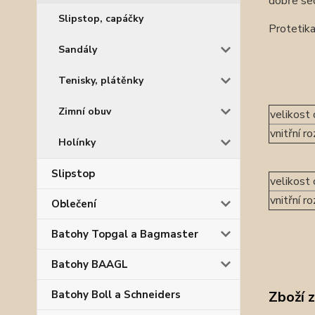
dobře sed
Slipstop, capáčky
Protetika
Sandály
Tenisky, plátěnky
Zimní obuv
velikost 
vnitřní 
Holínky
Slipstop
velikost
vnitřní 
Oblečení
Batohy Topgal a Bagmaster
Batohy BAAGL
Zboží 
Batohy Boll a Schneiders