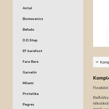
Antal
Biomecanics
Befado
D.D.Step
EF barefoot
Fare Bare
Kompl
Garvalín
Komple
Milami
Flexibiln
Protetika
Bačkůrky 
několikrá
Pegres