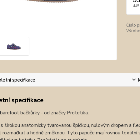
53
445
Číslo p
Výrobc
etní specifikace
tní specifikace
í barefoot bačkůrky - od značky Protetika.
s širokou anatomicky tvarovanou špičkou, nulovým dropem a flexib
t rozmačkat a hodně změknou. Tyto papuče mají rovnou textilní st