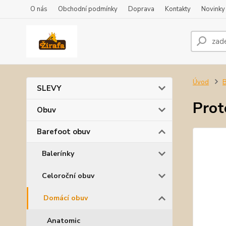
O nás
Obchodní podmínky
Doprava
Kontakty
Novinky
Úvod
B
SLEVY
Prot
Obuv
Barefoot obuv
Balerínky
Celoroční obuv
Domácí obuv
Anatomic