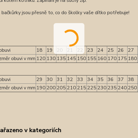
í kolem kotníku. Zapínání je na suchý zip.
 bačkůrky jsou přesně to, co do školky vaše dítko potřebuje!
obuvi
18
19
20
21
22
23
24
25
26
27
rozměr obuvi v mm
120
130
135
145
150
155
160
170
175
180
 obuvi
29
30
31
32
33
34
35
36
37
38
rozměr obuvi v mm
190
200
205
210
215
225
230
235
240
250
zařazeno v kategoriích