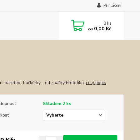
Přihlášení
0
ks
za
0,00 Kč
lní barefoot bačkůrky - od značky Protetika.
celý popis
tupnost
Skladem 2 ks
ikost