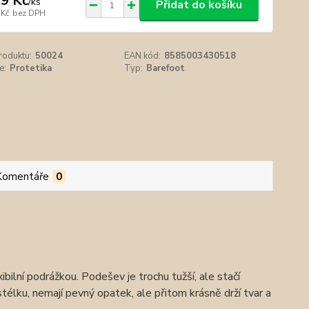
9 Kč
/
ks
Přidat do košíku
 Kč
bez DPH
roduktu:
50024
EAN kód:
8585003430518
e:
Protetika
Typ:
Barefoot
Komentáře
0
ilní podrážkou. Podešev je trochu tužší, ale stačí
élku, nemají pevný opatek, ale přitom krásně drží tvar a