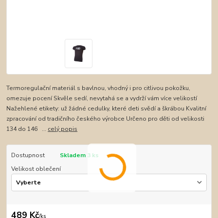
Termoregulační materiál s bavlnou, vhodný i pro citlivou pokožku,
omezuje pocení Skvěle sedí, nevytahá se a vydrží vám více velikostí
Nažehlené etikety: už žádné cedulky, které deti svědí a škrábou Kvalitní
zpracování od tradičního českého výrobce Určeno pro děti od velikosti
134 do 146 ...
celý popis
Dostupnost
Skladem 3 ks
Velikost oblečení
489 Kč
/
ks