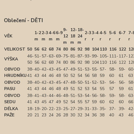
Oblečení - DĚTI
9-
12-
18-
1-2
2-3
4-6
6-9
2-3
3-4
4-5
5-6
6-7
7-
VĚK
12
18
24
m
m
m
m
r
r
r
r
r
r
m
m
m
VELIKOST
50
56
62
68
74
80
86
92
98
104
110
116
122
12
46-
51-
57-
63-
69-
75-
81-
87-
93-
99-
105-
111-
117-
12
VÝŠKA
50
56
62
68
74
80
86
92
98
104
110
116
122
12
OBVOD
38-
40-
42-
43-
45-
47-
49-
51-
53-
55-
57-
58-
59-
60
HRUDNÍKU
41
43
44
46
48
50
52
54
56
58
59
60
61
63
OBVOD
38-
40-
42-
43-
45-
47-
48-
50-
51-
52-
53-
54-
56-
58
PASU
41
43
44
46
48
49
51
52
53
54
55
57
59
61
OBVOD
38-
41-
43-
44-
46-
48-
51-
53-
54-
56-
58-
59-
58-
63
SEDU
41
43
45
47
49
52
54
55
57
59
60
62
60
66
DÉLKA
18-
19-
20-
22-
23-
25-
27-
29-
31-
33-
35-
37-
39-
42
PAŽE
20
21
23
24
26
28
30
32
34
36
38
40
43
46