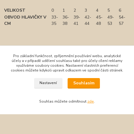
VELIKOST
0
1
2
3
4
5
6
OBVOD HLAVIČKY V
33-
36-
39-
42-
45-
49-
54-
CM
35
38
41
44
48
53
57
Pro základní funkčnost, zpříjemnění používání webu, analytické
účely a v případě udělení souhlasu také pro účely cílení reklamy
využíváme soubory cookies. Nastavení vlastních preferencí
cookies můžete kdykoli upravit odkazem ve spodní části stránek.
Souhlasím
Nastavení
Zboží zařazeno v kategoriích
Oblečení
Souhlas můžete odmítnout
zde
.
Little Angel
Čepice