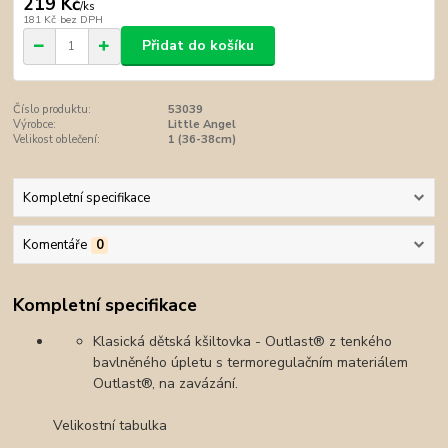
219 Kč
/
ks
181 Kč
bez DPH
Přidat do košíku
Číslo produktu:
53039
Výrobce:
Little Angel
Velikost oblečení:
1 (36-38cm)
Kompletní specifikace
Komentáře
0
Kompletní specifikace
Klasická dětská kšiltovka - Outlast® z tenkého
bavlněného úpletu s termoregulačním materiálem
Outlast®, na zavázání.
Velikostní tabulka