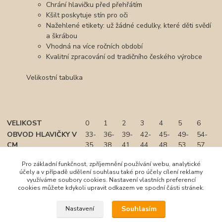
Chrání hlavičku před přehřátím
Kšilt poskytuje stín pro oči
Nažehlené etikety: už žádné cedulky, které děti svědí
a škrábou
Vhodná na více ročních období
Kvalitní zpracování od tradičního českého výrobce
Velikostní tabulka
VELIKOST
0
1
2
3
4
5
6
OBVOD HLAVIČKY V
33-
36-
39-
42-
45-
49-
54-
CM
35
38
41
44
48
53
57
Pro základní funkčnost, zpříjemnění používání webu, analytické
účely a v případě udělení souhlasu také pro účely cílení reklamy
využíváme soubory cookies. Nastavení vlastních preferencí
cookies můžete kdykoli upravit odkazem ve spodní části stránek.
Souhlasím
Nastavení
Zboží zařazeno v kategoriích