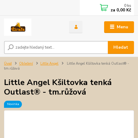
0
ks
za
0,00 Kč
Menu
Hledat
Úvod
Oblečení
Little Angel
Little Angel Kšiltovka tenká Outlast® -
tm.růžová
Little Angel Kšiltovka tenká
Outlast® - tm.růžová
Novinka