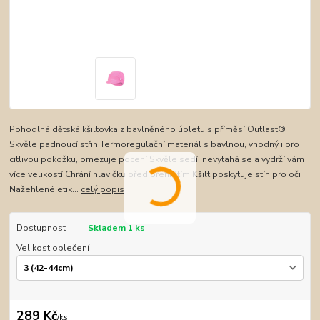
Pohodlná dětská kšiltovka z bavlněného úpletu s příměsí Outlast®
Skvěle padnoucí střih Termoregulační materiál s bavlnou, vhodný i pro
citlivou pokožku, omezuje pocení Skvěle sedí, nevytahá se a vydrží vám
více velikostí Chrání hlavičku před přehřátím Kšilt poskytuje stín pro oči
Nažehlené etik...
celý popis
Dostupnost
Skladem 1 ks
Velikost oblečení
289 Kč
/
ks