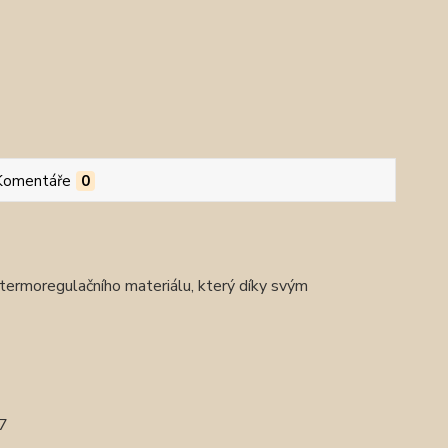
Komentáře
0
termoregulačního materiálu, který díky svým
7