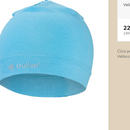
Vel
22
189
Číslo p
Velikos