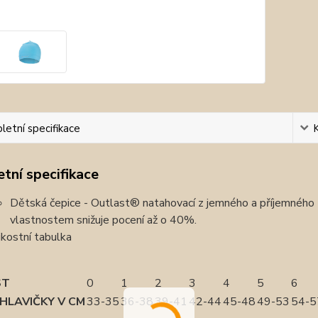
etní specifikace
tní specifikace
Dětská čepice - Outlast® natahovací z jemného a příjemného 
vlastnostem snižuje pocení až o 40%.
ikostní tabulka
ST
0
1
2
3
4
5
6
HLAVIČKY V CM
33-35
36-38
39-41
42-44
45-48
49-53
54-5