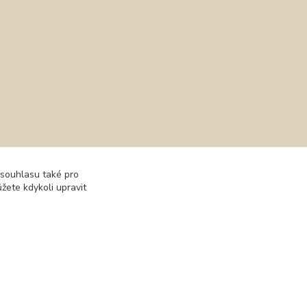
 souhlasu také pro
žete kdykoli upravit
Vytvořeno na
Eshop-rychle.cz