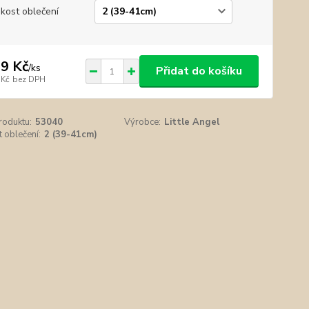
ikost oblečení
9 Kč
/
ks
Přidat do košíku
 Kč
bez DPH
roduktu:
53040
Výrobce:
Little Angel
t oblečení:
2 (39-41cm)