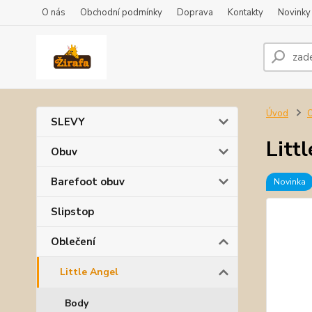
O nás
Obchodní podmínky
Doprava
Kontakty
Novinky
Úvod
O
SLEVY
Litt
Obuv
Barefoot obuv
Novinka
Slipstop
Oblečení
Little Angel
Body