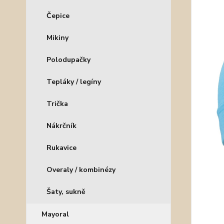
Čepice
Mikiny
Polodupačky
Tepláky / legíny
Trička
Nákrčník
Rukavice
Overaly / kombinézy
Šaty, sukně
Mayoral