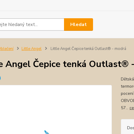
Hledat
blečení
Little Angel
Little Angel Čepice tenká Outlast® - modrá
le Angel Čepice tenká Outlast® 
Dětská
termor
pocení
OBVOD
57...
ce
Dos