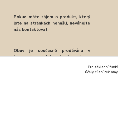
Pokud máte zájem o produkt, který
jste na stránkách nenašli, neváhejte
nás kontaktovat.
Obuv je současně prodávána v
kamenné prodejně, vyčkejte tedy na
potvrzení objednávky emailem.
Pro základní funk
účely cílení reklam
Děkujeme.