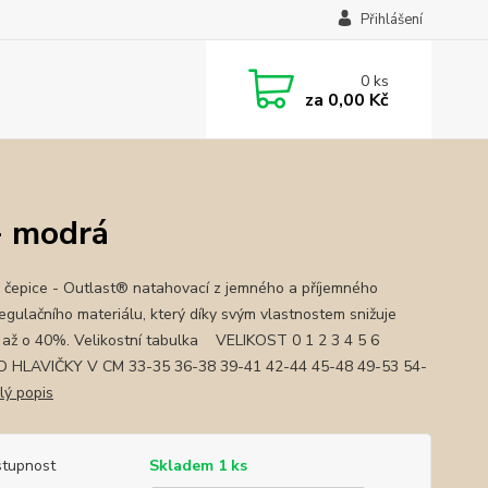
Přihlášení
0
ks
za
0,00 Kč
- modrá
 čepice - Outlast® natahovací z jemného a příjemného
egulačního materiálu, který díky svým vlastnostem snižuje
 až o 40%. Velikostní tabulka VELIKOST 0 1 2 3 4 5 6
 HLAVIČKY V CM 33-35 36-38 39-41 42-44 45-48 49-53 54-
lý popis
tupnost
Skladem 1 ks