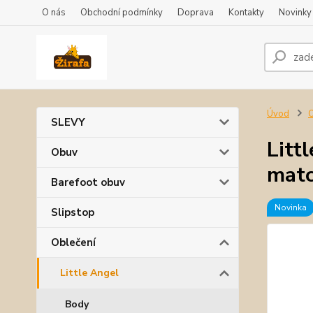
O nás
Obchodní podmínky
Doprava
Kontakty
Novinky
Úvod
O
SLEVY
Litt
Obuv
mat
Barefoot obuv
Novinka
Slipstop
Oblečení
Little Angel
Body