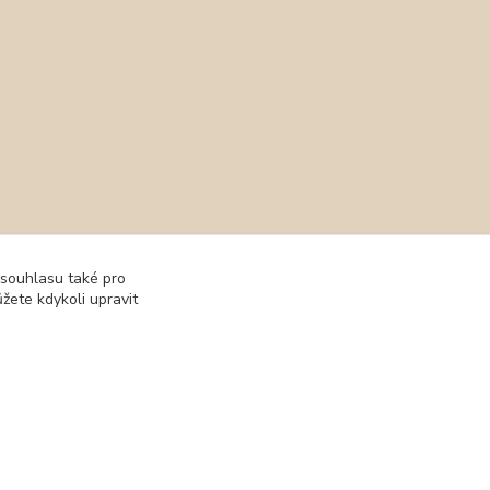
 souhlasu také pro
žete kdykoli upravit
Vytvořeno na
Eshop-rychle.cz