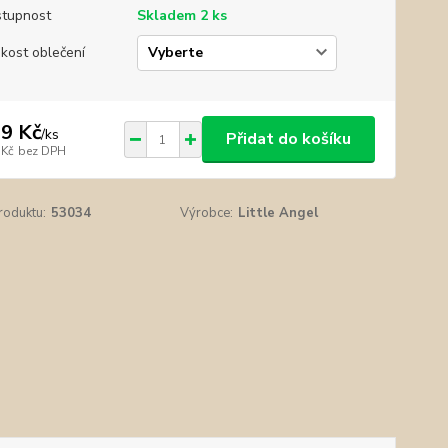
tupnost
Skladem 2 ks
ikost oblečení
9 Kč
/
ks
Přidat do košíku
 Kč
bez DPH
roduktu:
53034
Výrobce:
Little Angel