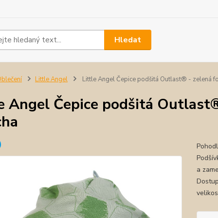
Hledat
blečení
Little Angel
Little Angel Čepice podšitá Outlast® - zelená f
le Angel Čepice podšitá Outlast®
cha
Pohodl
Podšív
a zame
Dostup
velikos