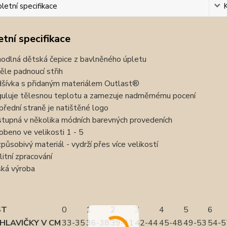
etní specifikace
tní specifikace
odlná dětská čepice z bavlněného úpletu
ěle padnoucí střih
šívka s přidaným materiálem Outlast®
uluje tělesnou teplotu a zamezuje nadměrnému pocení
přední straně je natištěné logo
tupná v několika módních barevných provedeních
obeno ve velikosti 1 - 5
způsobivý materiál - vydrží přes více velikostí
litní zpracování
ká výroba
ST
0
1
2
3
4
5
6
HLAVIČKY V CM
33-35
36-38
39-41
42-44
45-48
49-53
54-5