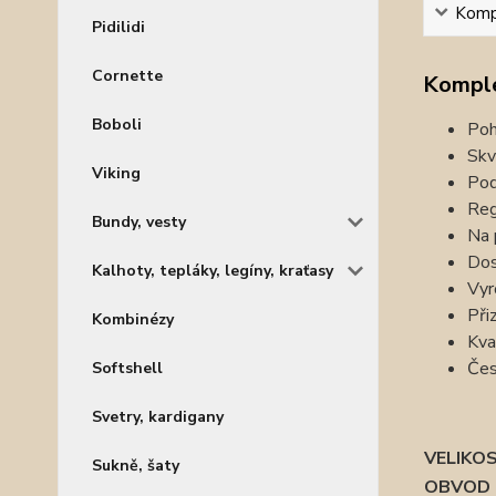
Kompl
Pidilidi
Cornette
Komple
Boboli
Poh
Skv
Viking
Pod
Reg
Bundy, vesty
Na 
Dos
Kalhoty, tepláky, legíny, kraťasy
Vyr
Při
Kombinézy
Kva
Čes
Softshell
Svetry, kardigany
VELIKO
Sukně, šaty
OBVOD 