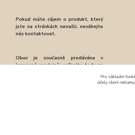
Pokud máte zájem o produkt, který
jste na stránkách nenašli, neváhejte
nás kontaktovat.
Obuv je současně prodávána v
kamenné prodejně, vyčkejte tedy na
potvrzení objednávky emailem.
Pro základní funk
účely cílení reklam
Děkujeme.