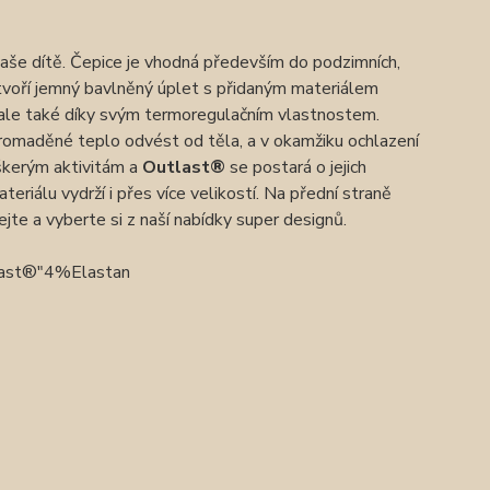
še dítě. Čepice je vhodná především do podzimních,
ku tvoří jemný bavlněný úplet s přidaným materiálem
, ale také díky svým termoregulačním vlastnostem.
hromaděné teplo odvést od těla, a v okamžiku ochlazení
škerým aktivitám a
Outlast®
se postará o jejich
riálu vydrží i přes více velikostí. Na přední straně
jte a vyberte si z naší nabídky super designů.
ast®"4%Elastan