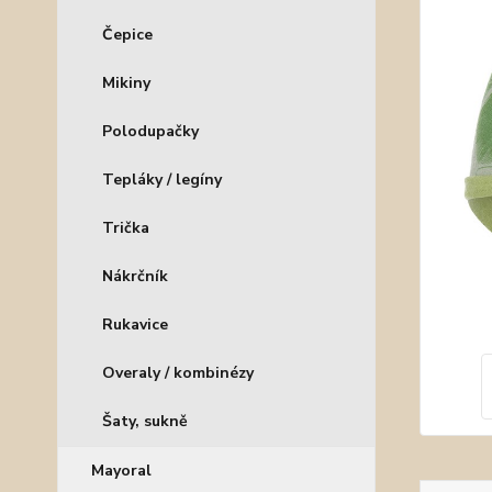
Čepice
Mikiny
Polodupačky
Tepláky / legíny
Trička
Nákrčník
Rukavice
Overaly / kombinézy
Šaty, sukně
Mayoral