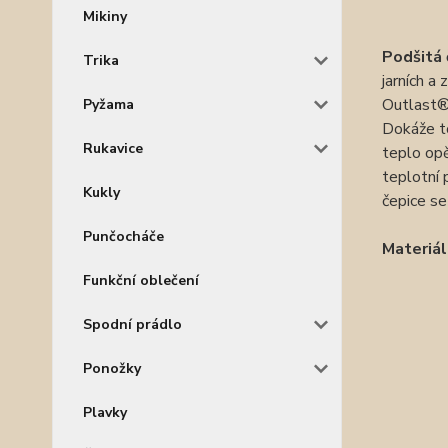
Mikiny
Podšitá 
Trika
jarních a
Outlast
Pyžama
Dokáže to
Rukavice
teplo opě
teplotní 
Kukly
čepice se
Punčocháče
Materiál
Funkční oblečení
Spodní prádlo
Ponožky
Plavky