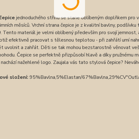
čepice
jednoduchého střihu se stane oblíbeným doplňkem pro va
 zimních měsíců. Vrchní strana čepice je z kvalitní bavlny, podšív
®
. Tento materiál je velmi oblíbený především pro svojí jemnost
tiž efektivně pracovat s tělesnou teplotou - při zahřátí umí na
t uvolnit a zahřát. Děti se tak mohou bezstarostně věnovat ve
pohodu. Čepice se perfektně přizpůsobí hlavě a díky pružnému mate
 nachází nažehlené logo. Zaujala vás tato stylová čepice? Neváhe
ové složení:
95%Bavlna,5%Elastan/67%Bavlna,29%CV"Outl