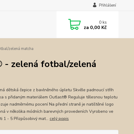
Přihlášení
0
ks
za
0,00 Kč
otbal/zelená matcha
 - zelená fotbal/zelená
ná dětská čepice z bavlněného úpletu Skvěle padnoucí střih
ka s přidaným materiálem Outlast® Reguluje tělesnou teplotu
zuje nadměrnému pocení Na přední straně je natištěné logo
ná v několika módních barevných provedeních Vyrobeno ve
ti 1 - 5 Přizpůsobivý mat...
celý popis