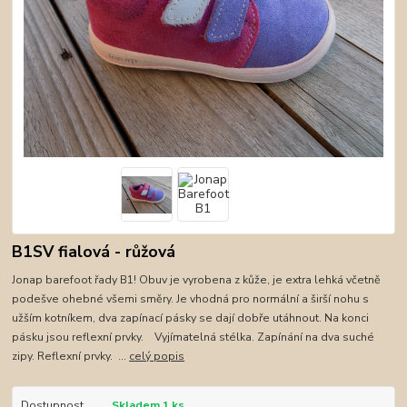
B1SV fialová - růžová
Jonap barefoot řady B1! Obuv je vyrobena z kůže, je extra lehká včetně
podešve ohebné všemi směry. Je vhodná pro normální a širší nohu s
užším kotníkem, dva zapínací pásky se dají dobře utáhnout. Na konci
pásku jsou reflexní prvky. Vyjímatelná stélka. Zapínání na dva suché
zipy. Reflexní prvky. ...
celý popis
Dostupnost
Skladem 1 ks