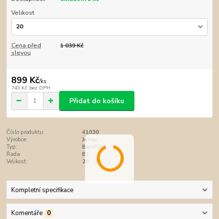
Velikost
Cena před
1 039 Kč
slevou
899 Kč
/
ks
743 Kč
bez DPH
Přidat do košíku
Číslo produktu:
41030
Výrobce:
Jonap
Typ:
Barefoot
Řada:
B1
Velikost:
20
Kompletní specifikace
Komentáře
0