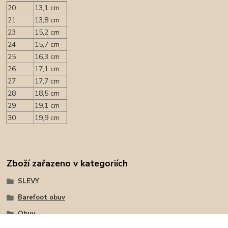
20
13,1 cm
21
13,8 cm
23
15,2 cm
24
15,7 cm
25
16,3 cm
26
17,1 cm
27
17,7 cm
28
18,5 cm
29
19,1 cm
30
19,9 cm
Zboží zařazeno v kategoriích
SLEVY
Barefoot obuv
Obuv