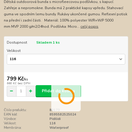
Dětská outdoorová bunda s microfleecovou podšívkou, s kapucí.
Zahřeje a nepromokne. Bunda má 2 praktické kapsy vpředu. Stahovací
guma ve spodním lemu bundy. Rukávy ukončené gumou. Reflexní potisk
na přední i zadní části. Materiál: 100% polyester W/R+W/P 5000
mm MVP 2000 g/m2/24hod. Podšívka: Micro...
celý popis
Dostupnost
Skladem 1 ks
Velikost
799 Kč
/
ks
660 Kč
bez DPH
Přidat do košíku
Číslo produktu:
80173
EAN kód:
8595582525024
Výrobce:
Pidilidi
Velikost:
116
Membrána:
Waterproof