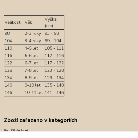
Výška
Velikost
Věk
(cm)
98
2-3 roky
93 - 98
104
3-4 roky
99 - 104
110
4-5 let
105 - 111
116
5-6 let
112 - 116
122
6-7 let
117 - 122
128
7-8 let
123 - 128
134
8-9 let
129 - 134
140
9-10 let
135 - 140
146
10-11 let
141 - 146
Zboží zařazeno v kategoriích
Oblečení