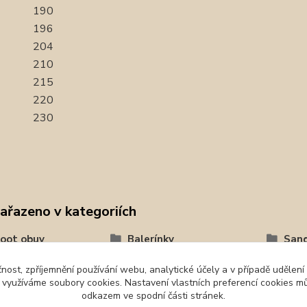
190
196
204
210
215
220
230
zařazeno v kategoriích
oot obuv
Balerínky
San
tika
čnost, zpříjemnění používání webu, analytické účely a v případě udělení
y využíváme soubory cookies. Nastavení vlastních preferencí cookies mů
odkazem ve spodní části stránek.