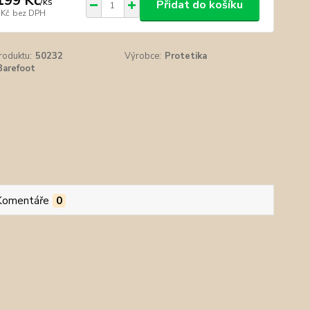
199 Kč
/
ks
Přidat do košíku
 Kč
bez DPH
roduktu:
50232
Výrobce:
Protetika
Barefoot
Komentáře
0