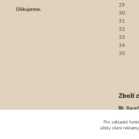
29
Děkujeme.
30
31
32
33
34
35
Zboží 
Baref
Prote
Pro základní funk
účely cílení reklam