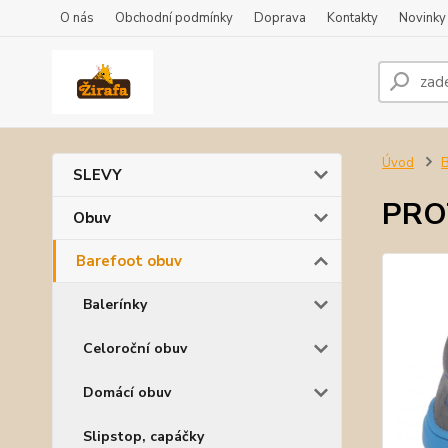
O nás
Obchodní podmínky
Doprava
Kontakty
Novinky
Úvod
B
SLEVY
PROT
Obuv
Barefoot obuv
Balerínky
Celoroční obuv
Domácí obuv
Slipstop, capáčky