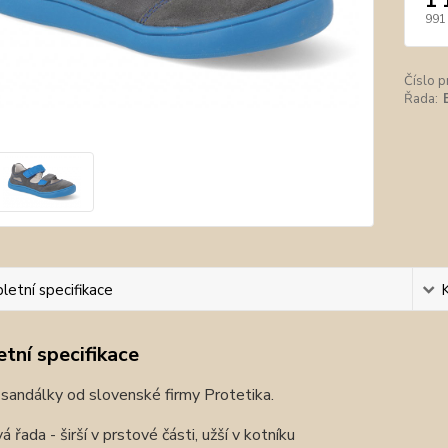
1 
991
Číslo p
Řada:
etní specifikace
tní specifikace
sandálky od slovenské firmy Protetika.
á řada - širší v prstové části, užší v kotníku