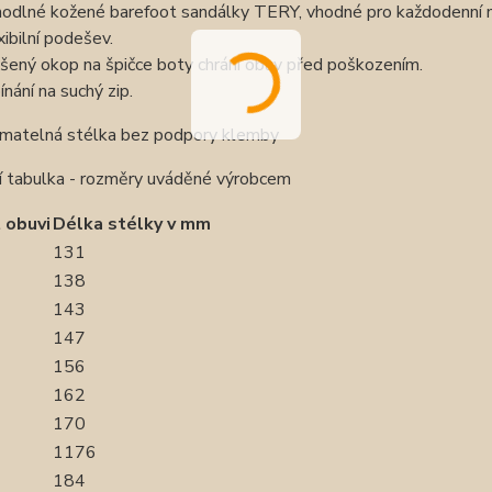
odlné kožené barefoot sandálky TERY, vhodné pro každodenní n
xibilní podešev.
šený okop na špičce boty chrání obuv před poškozením.
ínání na suchý zip.
ímatelná stélka bez podpory klemby
ní tabulka - rozměry uváděné výrobcem
 obuvi
Délka stélky v mm
131
138
143
147
156
162
170
1176
184