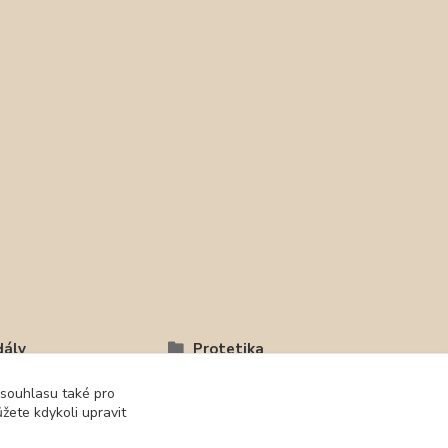
dály
Protetika
 souhlasu také pro
žete kdykoli upravit