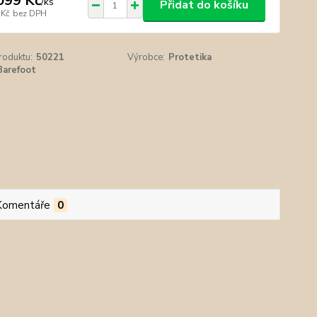
099 Kč
/
ks
Přidat do košíku
 Kč
bez DPH
roduktu:
50221
Výrobce:
Protetika
Barefoot
Komentáře
0