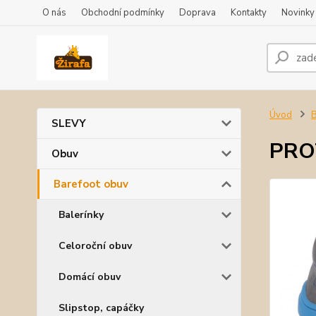
O nás
Obchodní podmínky
Doprava
Kontakty
Novinky
Úvod
B
SLEVY
PROT
Obuv
Barefoot obuv
Balerínky
Celoroční obuv
Domácí obuv
Slipstop, capáčky