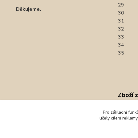
29
Děkujeme.
30
31
32
33
34
35
Zboží 
Baref
Pro základní funk
účely cílení reklam
Prote