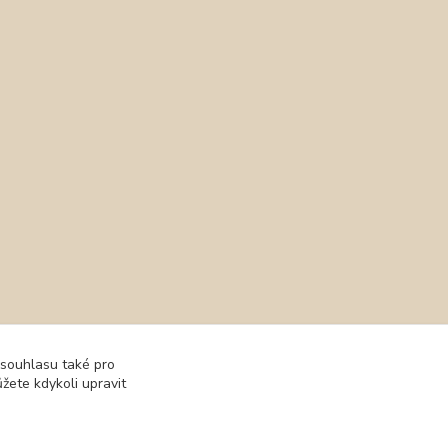
dály
Protetika
 souhlasu také pro
žete kdykoli upravit