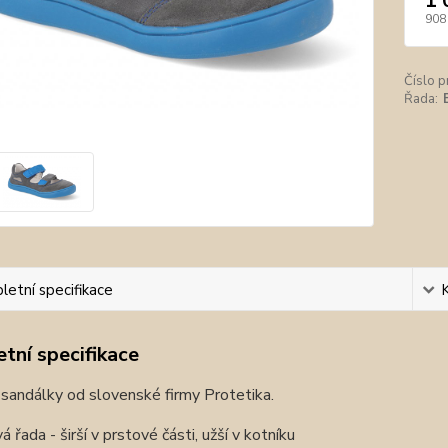
1 
908
Číslo p
Řada:
etní specifikace
tní specifikace
sandálky od slovenské firmy Protetika.
á řada - širší v prstové části, užší v kotníku