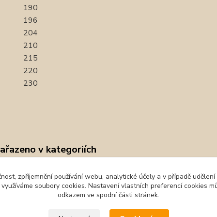
190
196
204
210
215
220
230
zařazeno v kategoriích
oot obuv
Balerínky
San
čnost, zpříjemnění používání webu, analytické účely a v případě udělení
y využíváme soubory cookies. Nastavení vlastních preferencí cookies mů
tika
odkazem ve spodní části stránek.