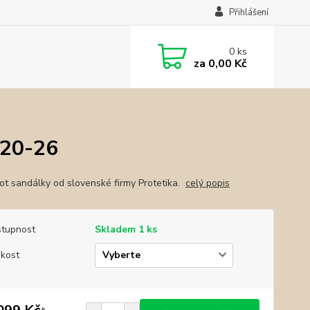
Přihlášení
0
ks
za
0,00 Kč
.20-26
ot sandálky od slovenské firmy Protetika.
celý popis
tupnost
Skladem 1 ks
ikost