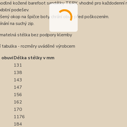
odlné kožené barefoot sandálky TERY, vhodné pro každodenní n
xibilní podešev.
šený okop na špičce boty chrání obuv před poškozením.
ínání na suchý zip.
ímatelná stélka bez podpory klemby
ní tabulka - rozměry uváděné výrobcem
 obuvi
Délka stélky v mm
131
138
143
147
156
162
170
1176
184