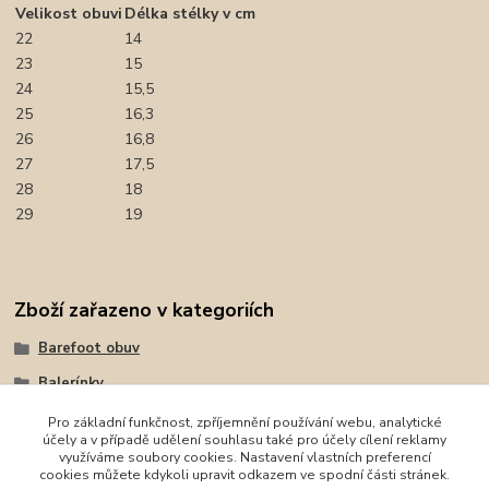
Velikost obuvi
Délka stélky v cm
22
14
23
15
24
15,5
25
16,3
26
16,8
27
17,5
28
18
29
19
Zboží zařazeno v kategoriích
Barefoot obuv
Balerínky
Sandály
Pro základní funkčnost, zpříjemnění používání webu, analytické
účely a v případě udělení souhlasu také pro účely cílení reklamy
Protetika
využíváme soubory cookies. Nastavení vlastních preferencí
cookies můžete kdykoli upravit odkazem ve spodní části stránek.
Protetika