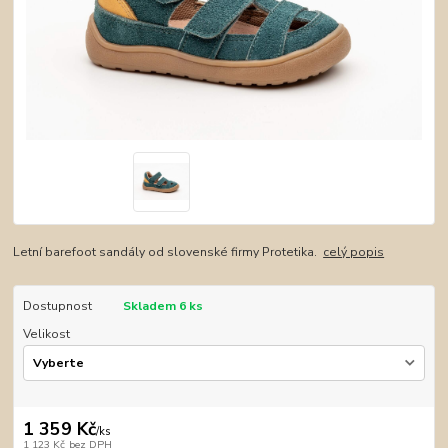
Letní barefoot sandály od slovenské firmy Protetika.
celý popis
Dostupnost
Skladem 6 ks
Velikost
1 359 Kč
/
ks
1 123 Kč
bez DPH