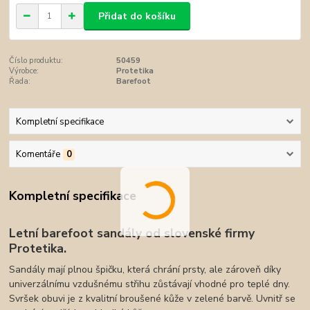
Přidat do košíku
Číslo produktu:
50459
Výrobce:
Protetika
Řada:
Barefoot
Kompletní specifikace
Komentáře
0
Kompletní specifikace
Letní barefoot sandály od slovenské firmy
Protetika.
Sandály mají plnou špičku, která chrání prsty, ale zároveň díky
univerzálnímu vzdušnému střihu zůstávají vhodné pro teplé dny.
Svršek obuvi je z kvalitní broušené kůže v zelené barvě. Uvnitř se