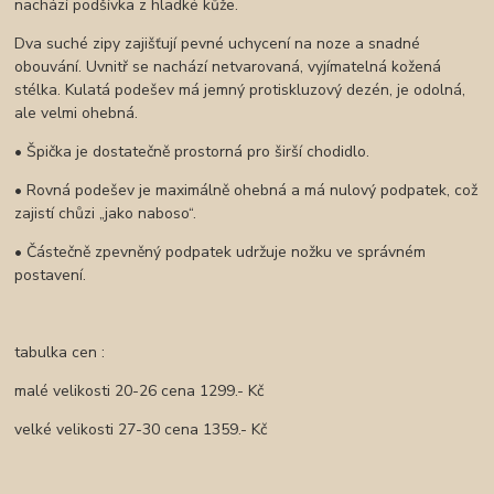
nachází podšívka z hladké kůže.
Dva suché zipy zajišťují pevné uchycení na noze a snadné
obouvání. Uvnitř se nachází netvarovaná, vyjímatelná kožená
stélka. Kulatá podešev má jemný protiskluzový dezén, je odolná,
ale velmi ohebná.
• Špička je dostatečně prostorná pro širší chodidlo.
• Rovná podešev je maximálně ohebná a má nulový podpatek, což
zajistí chůzi „jako naboso“.
• Částečně zpevněný podpatek udržuje nožku ve správném
postavení.
tabulka cen :
malé velikosti 20-26 cena 1299.- Kč
velké velikosti 27-30 cena 1359.- Kč