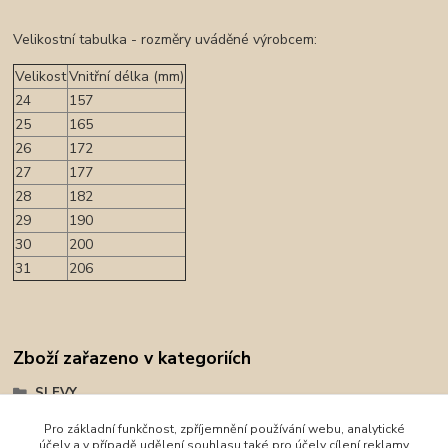
Velikostní tabulka - rozměry uváděné výrobcem:
Velikost
Vnitřní délka (mm)
24
157
25
165
26
172
27
177
28
182
29
190
30
200
31
206
Zboží zařazeno v kategoriích
SLEVY
Barefoot obuv
Pro základní funkčnost, zpříjemnění používání webu, analytické
účely a v případě udělení souhlasu také pro účely cílení reklamy