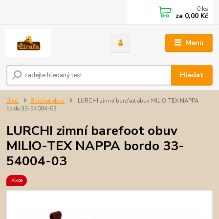
0
ks
za
0,00 Kč
Menu
Hledat
Úvod
Barefoot obuv
LURCHI zimní barefoot obuv MILIO-TEX NAPPA
bordo 33-54004-03
LURCHI zimní barefoot obuv
MILIO-TEX NAPPA bordo 33-
54004-03
Akce