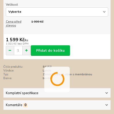
Velikost
Cena před
1 999 Kč
slevou
1 599 Kč
/
ks
1 321 Kč
bez DPH
Přidat do košíku
Číslo produktu:
84153
Výrobce:
Lurchi
Typ:
Zimní barefoot obuv s membránou
Barva:
bordo
Kompletní specifikace
Komentáře
0