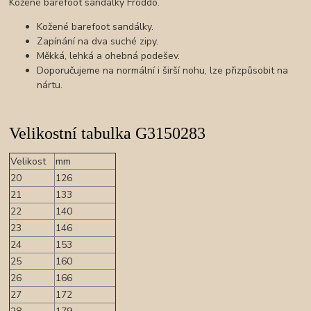
Kožené barefoot sandálky Froddo.
Kožené barefoot sandálky.
Zapínání na dva suché zipy.
Měkká, lehká a ohebná podešev.
Doporučujeme na normální i širší nohu, lze přizpůsobit na
nártu.
Velikostní tabulka G3150283
Velikost
mm
20
126
21
133
22
140
23
146
24
153
25
160
26
166
27
172