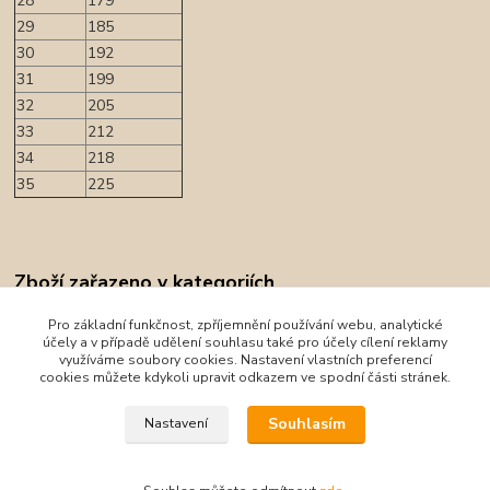
28
179
29
185
30
192
31
199
32
205
33
212
34
218
35
225
Zboží zařazeno v kategoriích
Barefoot obuv
Pro základní funkčnost, zpříjemnění používání webu, analytické
účely a v případě udělení souhlasu také pro účely cílení reklamy
Sandály
využíváme soubory cookies. Nastavení vlastních preferencí
cookies můžete kdykoli upravit odkazem ve spodní části stránek.
Froddo
Souhlasím
Nastavení