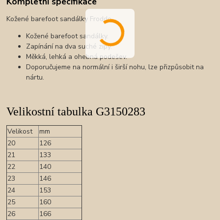
Kompletní specifikace
Kožené barefoot sandálky Froddo.
Kožené barefoot sandálky.
Zapínání na dva suché zipy.
Měkká, lehká a ohebná podešev.
Doporučujeme na normální i širší nohu, lze přizpůsobit na
nártu.
Velikostní tabulka G3150283
Velikost
mm
20
126
21
133
22
140
23
146
24
153
25
160
26
166