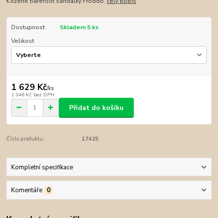
Kožené barefoot sandálky Froddo.
celý popis
Dostupnost
Skladem 5 ks
Velikost
1 629 Kč
/
ks
1 346 Kč
bez DPH
Přidat do košíku
Číslo produktu:
17425
Kompletní specifikace
Komentáře
0