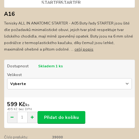
A16
Tenisky ALL IN ANATOMIC STARTER - A05 Boty řady STARTER jsou šité
dle požadavků minimalistické obuvi, jejich tvar plně respektuje tvar
lidského chodidla, mají mírně zpevněný opatek. Boty jsou na 6 mm silné
podrážce z termoplastického kaučuku, díky čemuž jsou lehké,
maximálně ohebné a přitom odolné. ...
celý popis
Dostupnost
Skladem 1 ks
Velikost
599 Kč
/
ks
495 Kč
bez DPH
Přidat do košíku
Číslo produktu:
39000