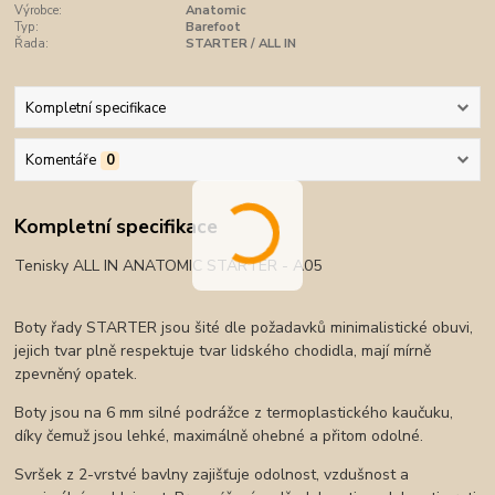
Výrobce:
Anatomic
Typ:
Barefoot
Řada:
STARTER / ALL IN
Kompletní specifikace
Komentáře
0
Kompletní specifikace
Tenisky ALL IN ANATOMIC STARTER - A05
Boty řady STARTER jsou šité dle požadavků minimalistické obuvi,
jejich tvar plně respektuje tvar lidského chodidla, mají mírně
zpevněný opatek.
Boty jsou na 6 mm silné podrážce z termoplastického kaučuku,
díky čemuž jsou lehké, maximálně ohebné a přitom odolné.
Svršek z 2-vrstvé bavlny zajišťuje odolnost, vzdušnost a