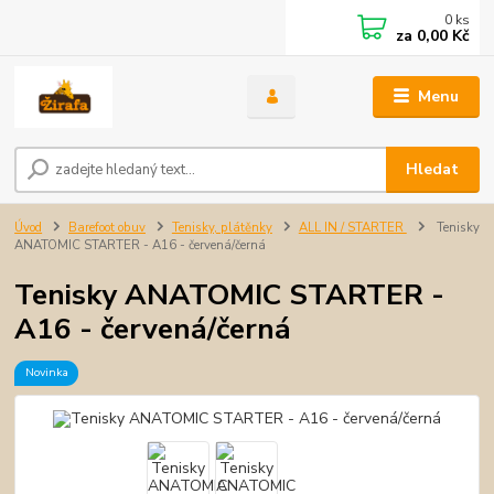
0
ks
za
0,00 Kč
Menu
Hledat
Úvod
Barefoot obuv
Tenisky, plátěnky
ALL IN / STARTER
Tenisky
ANATOMIC STARTER - A16 - červená/černá
Tenisky ANATOMIC STARTER -
A16 - červená/černá
Novinka