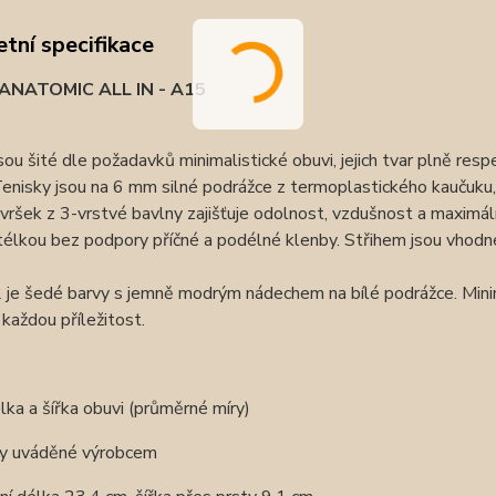
tní specifikace
 ANATOMIC ALL IN - A15
sou šité dle požadavků minimalistické obuvi, jejich tvar plně res
enisky jsou na 6 mm silné podrážce z termoplastického kaučuku
vršek z 3-vrstvé bavlny zajišťuje odolnost, vzdušnost a maximá
stélkou bez podpory příčné a podélné klenby. Střihem jsou vhodné n
 je šedé barvy s jemně modrým nádechem na bílé podrážce. Mini
každou příležitost.
élka a šířka obuvi (průměrné míry)
y uváděné výrobcem