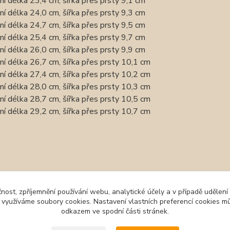
řní délka 23,4 cm, šířka přes prsty 9,1 cm
řní délka 24,0 cm, šířka přes prsty 9,3 cm
řní délka 24,7 cm, šířka přes prsty 9,5 cm
řní délka 25,4 cm, šířka přes prsty 9,7 cm
řní délka 26,0 cm, šířka přes prsty 9,9 cm
řní délka 26,7 cm, šířka přes prsty 10,1 cm
řní délka 27,4 cm, šířka přes prsty 10,2 cm
řní délka 28,0 cm, šířka přes prsty 10,3 cm
řní délka 28,7 cm, šířka přes prsty 10,5 cm
řní délka 29,2 cm, šířka přes prsty 10,7 cm
zařazeno v kategoriích
čnost, zpříjemnění používání webu, analytické účely a v případě udělení
oot obuv
Tenisky, plátěnky
ALL 
y využíváme soubory cookies. Nastavení vlastních preferencí cookies mů
odkazem ve spodní části stránek.