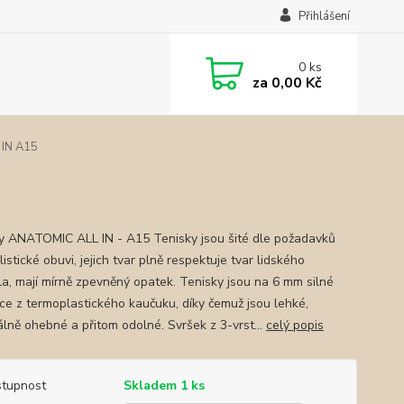
Přihlášení
0
ks
za
0,00 Kč
 IN A15
y ANATOMIC ALL IN - A15 Tenisky jsou šité dle požadavků
istické obuvi, jejich tvar plně respektuje tvar lidského
la, mají mírně zpevněný opatek. Tenisky jsou na 6 mm silné
ce z termoplastického kaučuku, díky čemuž jsou lehké,
lně ohebné a přitom odolné. Svršek z 3-vrst...
celý popis
tupnost
Skladem 1 ks