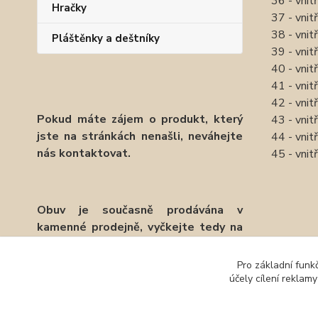
36 - vnit
Hračky
37 - vnit
38 - vnit
Pláštěnky a deštníky
39 - vnit
40 - vnit
41 - vnit
42 - vnit
Pokud máte zájem o produkt, který
43 - vnit
jste na stránkách nenašli, neváhejte
44 - vnit
nás kontaktovat.
45 - vnit
Obuv je současně prodávána v
kamenné prodejně, vyčkejte tedy na
potvrzení objednávky emailem.
Zboží 
Pro základní funk
Děkujeme.
Baref
účely cílení reklam