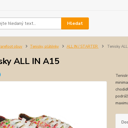
Hledat
arefoot obuv
Tenisky, plátěnky
ALL IN / STARTER
Tenisky ALL
sky ALL IN A15
Tenisk
minimal
chodid
podráž
maximá
Dos