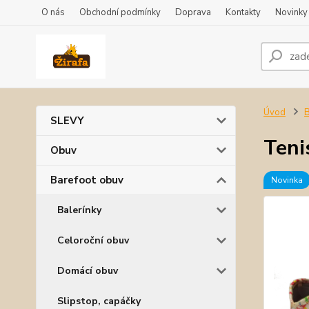
O nás
Obchodní podmínky
Doprava
Kontakty
Novinky
Úvod
B
SLEVY
Teni
Obuv
Barefoot obuv
Novinka
Balerínky
Celoroční obuv
Domácí obuv
Slipstop, capáčky