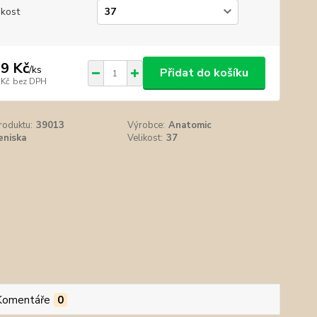
ikost
9 Kč
/
ks
Přidat do košíku
 Kč
bez DPH
roduktu:
39013
Výrobce:
Anatomic
eniska
Velikost:
37
Komentáře
0