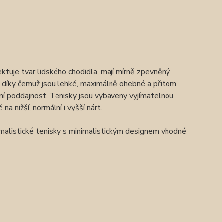
pektuje tvar lidského chodidla, mají mírně zpevněný
, díky čemuž jsou lehké, maximálně ohebné a přitom
lní poddajnost. Tenisky jsou vybaveny vyjímatelnou
a nižší, normální i vyšší nárt.
malistické tenisky s minimalistickým designem vhodné