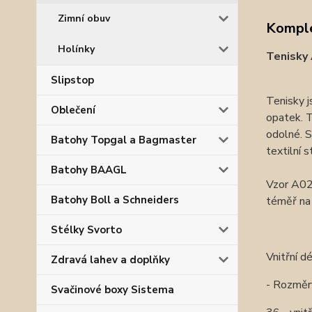
Zimní obuv
Komple
Holínky
Tenisky
Slipstop
Tenisky j
Oblečení
opatek. T
odolné. S
Batohy Topgal a Bagmaster
textilní 
Batohy BAAGL
Vzor A02
Batohy Boll a Schneiders
téměř na 
Stélky Svorto
Vnitřní d
Zdravá lahev a doplňky
- Rozměr
Svačinové boxy Sistema