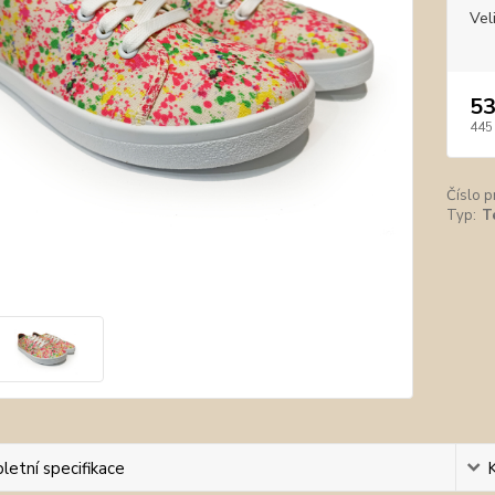
Vel
53
445
Číslo p
Typ:
T
etní specifikace