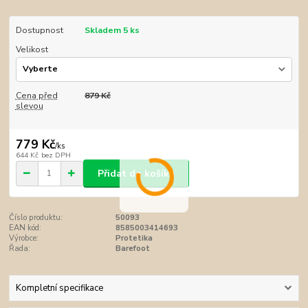
Dostupnost
Skladem 5 ks
Velikost
Cena před
879 Kč
slevou
779 Kč
/
ks
644 Kč
bez DPH
Přidat do košíku
Číslo produktu:
50093
EAN kód:
8585003414693
Výrobce:
Protetika
Řada:
Barefoot
Kompletní specifikace