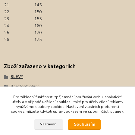
21
145
22
150
23
155
24
160
25
170
26
175
Zboží zařazeno v kategoriích
SLEVY
Barefoot obuv
Obuv
Pro základní funkčnost, zpříjemnění používání webu, analytické
účely a v případě udělení souhlasu také pro účely cílení reklamy
Sandály
využíváme soubory cookies. Nastavení vlastních preferencí
cookies můžete kdykoli upravit odkazem ve spodní části stránek.
Protetika
Souhlasím
Nastavení