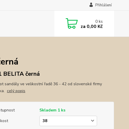
Přihlášení
0
ks
za
0,00 Kč
erná
 BELITA černá
ot sandály ve velikostní řadě 36 - 42 od slovenské firmy
ika.
celý popis
tupnost
Skladem 1 ks
ikost