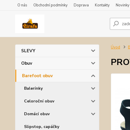
O nás
Obchodní podmínky
Doprava
Kontakty
Novinky
Úvod
B
SLEVY
PROT
Obuv
Barefoot obuv
Balerínky
Celoroční obuv
Domácí obuv
Slipstop, capáčky