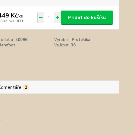
449 Kč
/
ks
Přidat do košíku
98 Kč
bez DPH
roduktu:
50096
Výrobce:
Protetika
Barefoot
Velikost:
38
Komentáře
0
a.