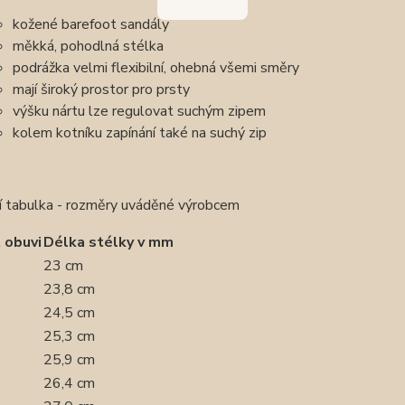
kožené barefoot sandály
měkká, pohodlná stélka
podrážka velmi flexibilní, ohebná všemi směry
mají široký prostor pro prsty
výšku nártu lze regulovat suchým zipem
kolem kotníku zapínání také na suchý zip
ní tabulka - rozměry uváděné výrobcem
 obuvi
Délka stélky v mm
23 cm
23,8 cm
24,5 cm
25,3 cm
25,9 cm
26,4 cm