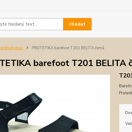
Hledat
arefoot obuv
PROTETIKA barefoot T201 BELITA černá
ETIKA barefoot T201 BELITA č
T201
Barefo
Protet
Dos
Vel