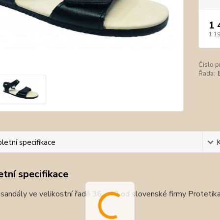
1 
1 1
Číslo p
Řada:
etní specifikace
tní specifikace
sandály ve velikostní řadě 36 - 42 od slovenské firmy Protetik