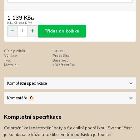
1 139 Kč
/
ks
941 Kč
bez DPH
Přidat do košíku
Číslo produktu:
50139
Výrobce:
Protetika
Typ:
Barefoot
Materiál:
Kůže/textílie
Kompletní specifikace
Komentáře
0
Kompletní specifikace
Celoroční kožené/textilní boty s flexibilní podrážkou. Svrchní část
je kombinace kůže a textílie, vnitřní podšívka je textilní.