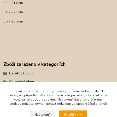
33 - 21,8cm
34 - 22,5cm
35 - 23,2cm
Zboží zařazeno v kategoriích
Barefoot obuv
Celoroční obuv
Tenisky, plátěnky
Pro základní funkčnost, zpříjemnění používání webu, analytické
účely a v případě udělení souhlasu také pro účely cílení reklamy
Protetika
využíváme soubory cookies. Nastavení vlastních preferencí
cookies můžete kdykoli upravit odkazem ve spodní části stránek.
Protetika
Souhlasím
Nastavení