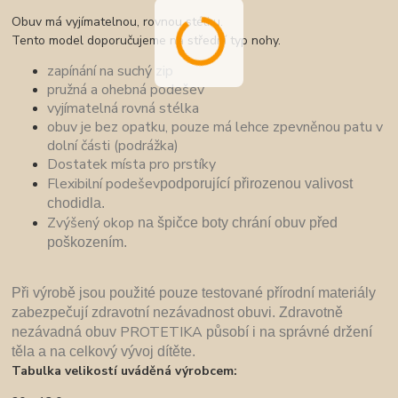
Obuv má vyjímatelnou, rovnou stélku.
Tento model doporučujeme na střední typ nohy.
zapínání na suchý zip
pružná a ohebná podešev
vyjímatelná rovná stélka
obuv je bez opatku, pouze má lehce zpevněnou patu v
dolní části (podrážka)
Dostatek místa pro prstíky
Flexibilní podešev
podporující přirozenou valivost
chodidla.
Zvýšený okop
n
a špičce boty chrání obuv před
poškozením.
P
ři výrobě jsou použité pouze
testované přírodní materiály
zabezpečují zdravotní nezávadnost obuvi. Zdravotně
PROTETIKA
nezávadná obuv
pů
sobí i na správné držení
těla a na celkový vývoj dítěte.
Tabulka velikostí uváděná výrobcem: