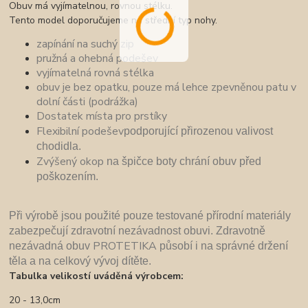
Obuv má vyjímatelnou, rovnou stélku.
Tento model doporučujeme na střední typ nohy.
zapínání na suchý zip
pružná a ohebná podešev
vyjímatelná rovná stélka
obuv je bez opatku, pouze má lehce zpevněnou patu v
dolní části (podrážka)
Dostatek místa pro prstíky
Flexibilní podešev
podporující přirozenou valivost
chodidla.
Zvýšený okop
n
a špičce boty chrání obuv před
poškozením.
P
ři výrobě jsou použité pouze
testované přírodní materiály
zabezpečují zdravotní nezávadnost obuvi. Zdravotně
PROTETIKA
nezávadná obuv
pů
sobí i na správné držení
těla a na celkový vývoj dítěte.
Tabulka velikostí uváděná výrobcem:
20 - 13,0cm