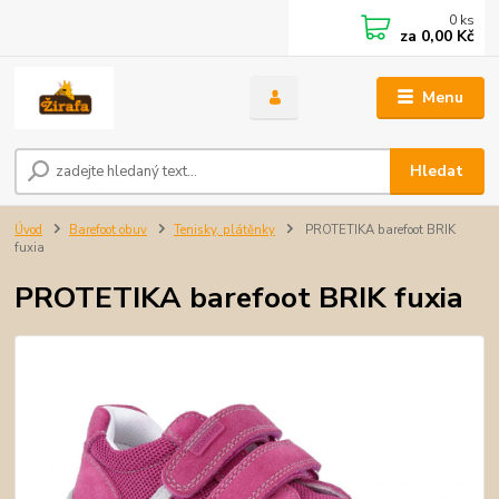
0
ks
za
0,00 Kč
Menu
Hledat
Úvod
Barefoot obuv
Tenisky, plátěnky
PROTETIKA barefoot BRIK
fuxia
PROTETIKA barefoot BRIK fuxia