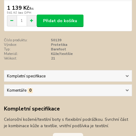
1 139 Kč
/
ks
941 Kč
bez DPH
Přidat do košíku
Číslo produktu:
50139
Výrobce:
Protetika
Typ:
Barefoot
Materiál:
Kůže/textílie
Velikost:
21
Kompletní specifikace
Komentáře
0
Kompletní specifikace
Celoroční kožené/textilní boty s flexibilní podrážkou. Svrchní část
je kombinace kůže a textílie, vnitřní podšívka je textilní.