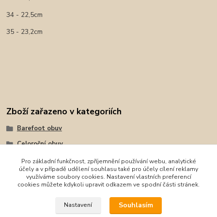
34 - 22,5cm
35 - 23,2cm
Zboží zařazeno v kategoriích
Barefoot obuv
Celoroční obuv
Tenisky, plátěnky
Pro základní funkčnost, zpříjemnění používání webu, analytické
účely a v případě udělení souhlasu také pro účely cílení reklamy
Protetika
využíváme soubory cookies. Nastavení vlastních preferencí
cookies můžete kdykoli upravit odkazem ve spodní části stránek.
Protetika
Souhlasím
Nastavení