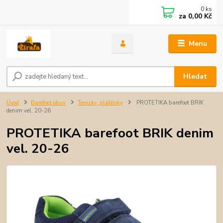
0
ks
za
0,00 Kč
Menu
Hledat
Úvod
Barefoot obuv
Tenisky, plátěnky
PROTETIKA barefoot BRIK
denim vel. 20-26
PROTETIKA barefoot BRIK denim
vel. 20-26