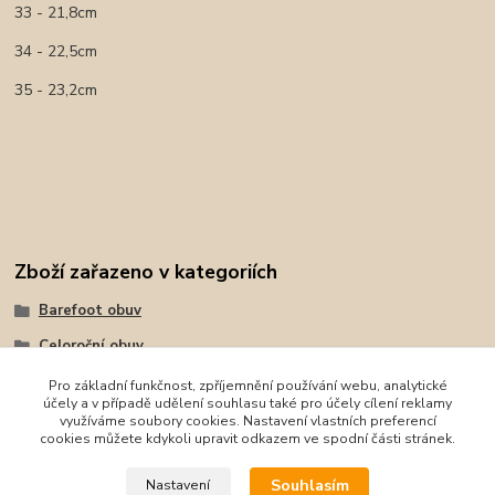
33 - 21,8cm
34 - 22,5cm
35 - 23,2cm
Zboží zařazeno v kategoriích
Barefoot obuv
Celoroční obuv
Tenisky, plátěnky
Pro základní funkčnost, zpříjemnění používání webu, analytické
účely a v případě udělení souhlasu také pro účely cílení reklamy
Protetika
využíváme soubory cookies. Nastavení vlastních preferencí
cookies můžete kdykoli upravit odkazem ve spodní části stránek.
Protetika
Souhlasím
Nastavení