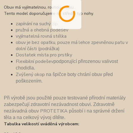
Obuv má vyjímatelnou, rovnou stélku.
Tento model doporučujeme na střední typ nohy.
zapínání na suchý zip
pružná a ohebná podešev
vyjímatelná rovná stélka
obuv je bez opatku, pouze má lehce zpevněnou patu v
dolní části (podrážka)
Dostatek místa pro prstíky
Flexibilní podešev
podporující přirozenou valivost
chodidla.
Zvýšený okop
n
a špičce boty chrání obuv před
poškozením.
P
ři výrobě jsou použité pouze
testované přírodní materiály
zabezpečují zdravotní nezávadnost obuvi. Zdravotně
PROTETIKA
nezávadná obuv
pů
sobí i na správné držení
těla a na celkový vývoj dítěte.
Tabulka velikostí uváděná výrobcem: