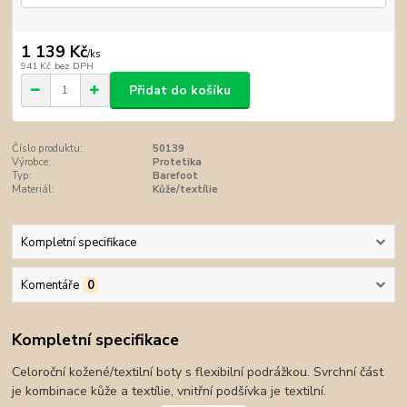
1 139 Kč
/
ks
941 Kč
bez DPH
Přidat do košíku
Číslo produktu:
50139
Výrobce:
Protetika
Typ:
Barefoot
Materiál:
Kůže/textílie
Kompletní specifikace
Komentáře
0
Kompletní specifikace
Celoroční kožené/textilní boty s flexibilní podrážkou. Svrchní část
je kombinace kůže a textílie, vnitřní podšívka je textilní.