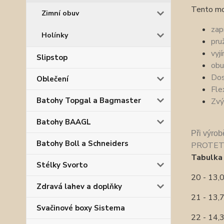
Tento mo
Zimní obuv
zap
Holínky
pru
vyj
Slipstop
obu
Dos
Oblečení
Fle
Batohy Topgal a Bagmaster
Zvý
Batohy BAAGL
P
ři výro
Batohy Boll a Schneiders
PROTET
Tabulka 
Stélky Svorto
20 - 13
Zdravá lahev a doplňky
21 - 13
Svačinové boxy Sistema
22 - 14