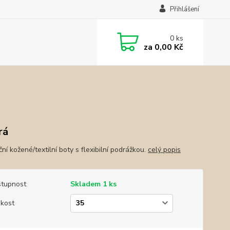
Přihlášení
0
ks
za
0,00 Kč
rá
ní kožené/textilní boty s flexibilní podrážkou.
celý popis
tupnost
Skladem 1 ks
ikost