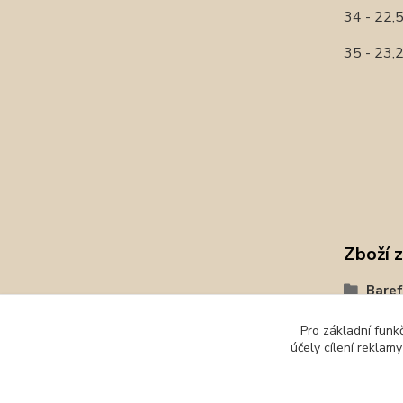
34 - 22
35 - 23
Zboží 
Baref
Prote
Pro základní funk
účely cílení reklam