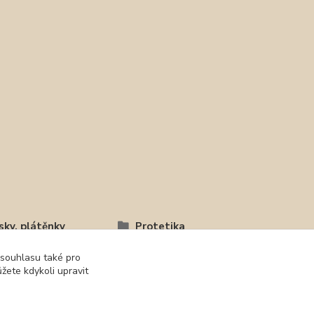
sky, plátěnky
Protetika
 souhlasu také pro
žete kdykoli upravit