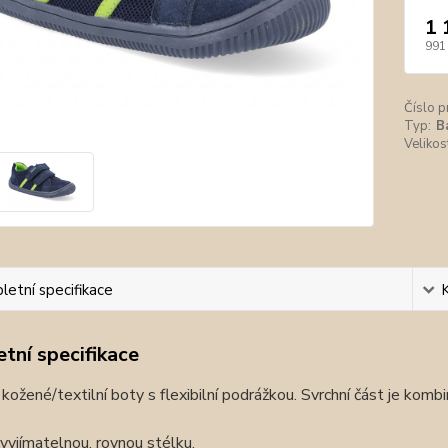
1 
991
Číslo p
Typ:
B
Velikos
etní specifikace
tní specifikace
kožené/textilní boty s flexibilní podrážkou. Svrchní část je kombin
yjímatelnou, rovnou stélku.