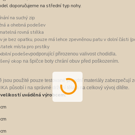
del doporučujeme na střední typ nohy.
ínání na suchý zip
žná a ohebná podešev
ímatelná rovná stélka
v je bez opatku, pouze má lehce zpevněnou patu v dolní části (p
tatek místa pro prstíky
xibilní podešev
podporující přirozenou valivost chodidla.
šený okop
n
a špičce boty chrání obuv před poškozením.
bě jsou použité pouze
testované přírodní materiály zabezpečují
IKA
pů
sobí i na správné držení těla a na celkový vývoj dítěte.
velikostí uváděná výrobcem:
,0cm
,7cm
,3cm