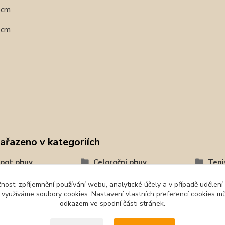
,5cm
,2cm
zařazeno v kategoriích
oot obuv
Celoroční obuv
Teni
tika
čnost, zpříjemnění používání webu, analytické účely a v případě udělení
y využíváme soubory cookies. Nastavení vlastních preferencí cookies mů
odkazem ve spodní části stránek.