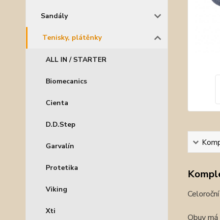
Sandály
Tenisky, plátěnky
ALL IN / STARTER
Biomecanics
Cienta
D.D.Step
Kompl
Garvalín
Protetika
Komple
Viking
Celoroční 
Xti
Obuv má v