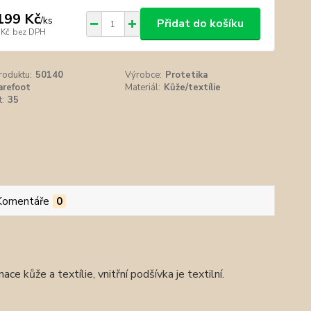
199 Kč
/
ks
Přidat do košíku
 Kč
bez DPH
roduktu:
50140
Výrobce:
Protetika
arefoot
Materiál:
Kůže/textílie
t:
35
Komentáře
0
ace kůže a textílie, vnitřní podšívka je textilní.