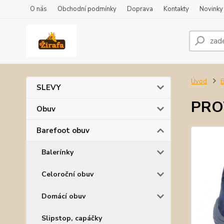
O nás
Obchodní podmínky
Doprava
Kontakty
Novinky
Úvod
B
SLEVY
PROT
Obuv
Barefoot obuv
Balerínky
Celoroční obuv
Domácí obuv
Slipstop, capáčky