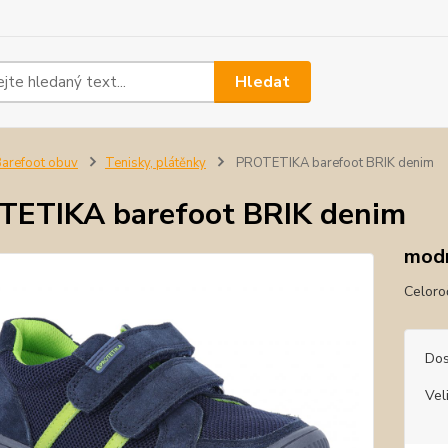
Hledat
arefoot obuv
Tenisky, plátěnky
PROTETIKA barefoot BRIK denim
ETIKA barefoot BRIK denim
mod
Celoroč
Dos
Vel