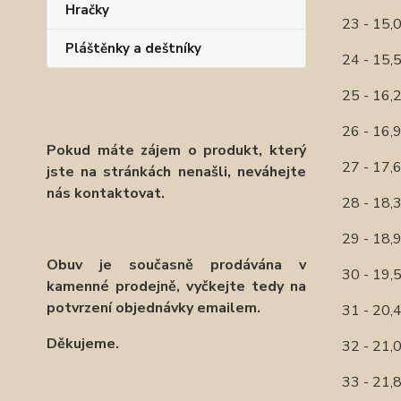
Hračky
23 - 15
Pláštěnky a deštníky
24 - 15
25 - 16
26 - 16
Pokud máte zájem o produkt, který
27 - 17
jste na stránkách nenašli, neváhejte
nás kontaktovat.
28 - 18
29 - 18
Obuv je současně prodávána v
30 - 19
kamenné prodejně, vyčkejte tedy na
potvrzení objednávky emailem.
31 - 20
Děkujeme.
32 - 21
33 - 21