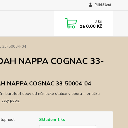
Přihlášení
0
ks
za
0,00 Kč
AC 33-50004-04
- NOAH NAPPA COGNAC 33-
H NAPPA COGNAC 33-50004-04
ční barefoot obuv od německé stálice v oboru - značka
.
celý popis
tupnost
Skladem 1 ks