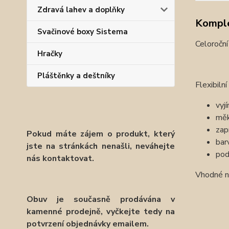
Zdravá lahev a doplňky
Komple
Svačinové boxy Sistema
Celoroční
Hračky
Pláštěnky a deštníky
Flexibiln
vyj
měk
zap
Pokud máte zájem o produkt, který
bar
jste na stránkách nenašli, neváhejte
pod
nás kontaktovat.
Vhodné na
Obuv je současně prodávána v
kamenné prodejně, vyčkejte tedy na
potvrzení objednávky emailem.