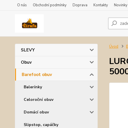
O nás
Obchodní podmínky
Doprava
Kontakty
Novinky
Úvod
B
SLEVY
LURC
Obuv
500
Barefoot obuv
Balerínky
Celoroční obuv
Domácí obuv
Slipstop, capáčky