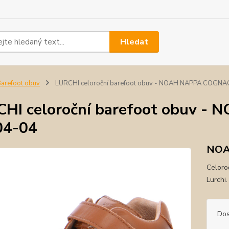
Hledat
arefoot obuv
LURCHI celoroční barefoot obuv - NOAH NAPPA COGN
HI celoroční barefoot obuv 
04-04
NOA
Celoro
Lurchi
Dos