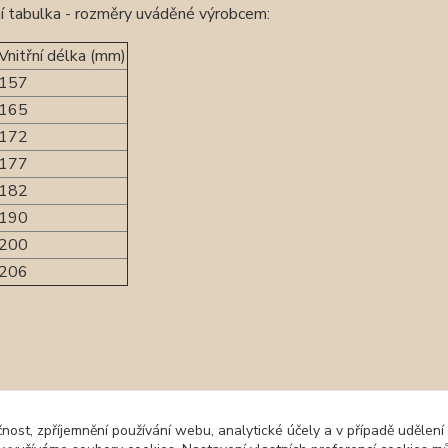
í tabulka - rozměry uváděné výrobcem:
Vnitřní délka (mm)
157
165
172
177
182
190
200
206
zařazeno v kategoriích
čnost, zpříjemnění používání webu, analytické účely a v případě udělení