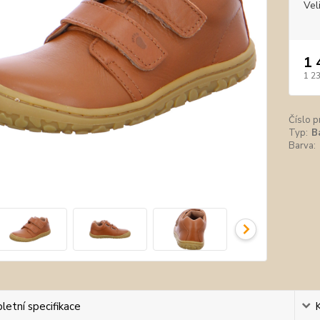
Vel
1 
1 2
Číslo p
Typ:
B
Barva:
etní specifikace