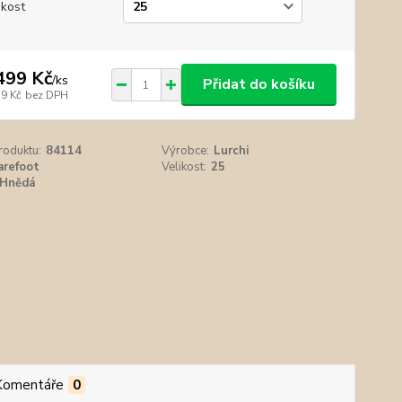
ikost
499 Kč
/
ks
Přidat do košíku
39 Kč
bez DPH
roduktu:
84114
Výrobce:
Lurchi
arefoot
Velikost:
25
Hnědá
Komentáře
0