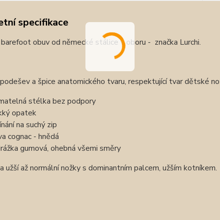
tní specifikace
 barefoot obuv od německé stálice v oboru - značka Lurchi.
í podešev a špice anatomického tvaru, respektující tvar dětské n
ímatelná stélka bez podpory
ký opatek
ínání na suchý zip
va cognac - hnědá
rážka gumová, ohebná všemi směry
 užší až normální nožky s dominantním palcem, užším kotníkem.