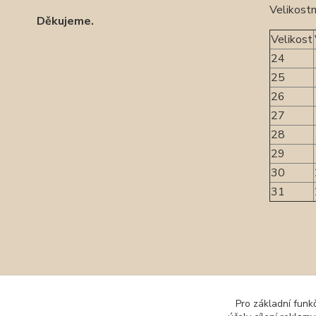
Velikostn
Děkujeme.
Velikost
24
25
26
27
28
29
30
31
Zboží 
Pro základní funk